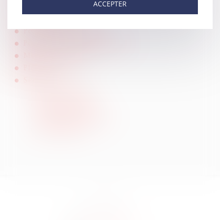
ACCEPTER
Actualités
Contactez-nous
Politique de cookies
Politique de confidentialité
Mentions légales
Plan du site
Services
RDV en ligne
Espace client
Paiement en ligne
Liens utiles