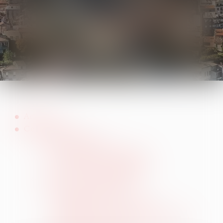
Accueil
Compétences
Droit immobilier
Enchères immobilières
Contentieux immobilier
Droit de la construction
Le référé préventif
Malfaçons et vices cachés
Contrats de construction & VEFA