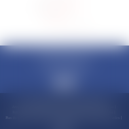
CLAUDINE PORTEL AVOCAT
50 rue Schoelcher
97200 FORT-DE-FRANCE
Accueil
Compétences
Cabinet
Claudine PORTEL
Annonces immobilières
Honoraires
Actualités
Contactez-nous
Politique de cookies
Politique de confidentialité
Mentions légales
Plan du site
RDV en ligne
Espace client
Paiement en ligne
Liens utiles
Articles
Septeo Digital