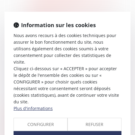
Garantie décennale
Droit de la famille et du patrimoine
Divorces
Information sur les cookies
Garde d’enfants et pension
alimentaire
Nous avons recours à des cookies techniques pour
Successions et donations
assurer le bon fonctionnement du site, nous
utilisons également des cookies soumis à votre
Droit fiscal
consentement pour collecter des statistiques de
Droit commercial
visite.
Baux commerciaux
Cliquez ci-dessous sur « ACCEPTER » pour accepter
Contrats clients et fournisseurs
le dépôt de l'ensemble des cookies ou sur «
Contentieux commercial
CONFIGURER » pour choisir quels cookies
Droit des sociétés
nécessitant votre consentement seront déposés
Création d'entreprises
(cookies statistiques), avant de continuer votre visite
Modifications d'entreprises
du site.
Plus d'informations
Cabinet
Claudine PORTEL
Annonces immobilières
CONFIGURER
REFUSER
Honoraires