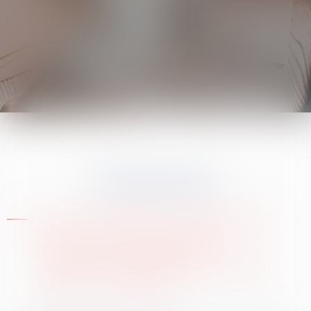
Présentation
« Il n’y a qu’un patron : le client. Et il peut
licencier tout le personnel, depuis le
directeur jusqu’à l’employé, tout
simplement en allant dépenser son argent
ailleurs. » (Sam Walton)