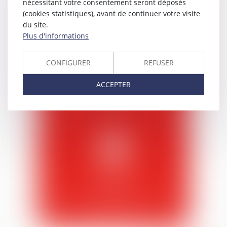
nécessitant votre consentement seront déposés
(cookies statistiques), avant de continuer votre visite
du site.
Plus d'informations
Prenez RDV
en ligne
CONFIGURER
REFUSER
Choisissez la durée de votre télé-
ACCEPTER
consultation et indiquez vos
disponibilités
Réglez
en ligne
Réglez votre provision ou la prestation
en quelques clics