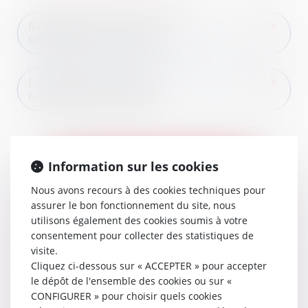
Rédaction d’un contrat entre
fournisseurs et clients
Les clauses d’un contrat
fournisseurs et clients
Information sur les cookies
Nous avons recours à des cookies techniques pour
assurer le bon fonctionnement du site, nous
utilisons également des cookies soumis à votre
Contactez
consentement pour collecter des statistiques de
visite.
le cabinet
Cliquez ci-dessous sur « ACCEPTER » pour accepter
Contactez le cabinet Claudine PORTEL
le dépôt de l'ensemble des cookies ou sur «
CONFIGURER » pour choisir quels cookies