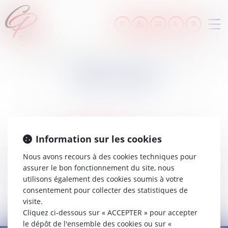
Ouv
le
me
LIENS UTILES
www.cnb.avocat.fr
Information sur les cookies
www.legifrance.gouv.fr
www.justice.gouv.fr
Nous avons recours à des cookies techniques pour
www.courdecassation.fr
assurer le bon fonctionnement du site, nous
utilisons également des cookies soumis à votre
www.conseil-constitutionnel.fr
consentement pour collecter des statistiques de
visite.
Cliquez ci-dessous sur « ACCEPTER » pour accepter
le dépôt de l'ensemble des cookies ou sur «