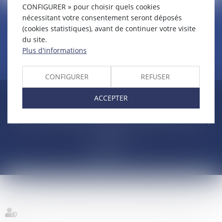
CONFIGURER » pour choisir quels cookies
CLAUDINE PORTEL AVOCAT
nécessitant votre consentement seront déposés
50 rue Schoelcher
(cookies statistiques), avant de continuer votre visite
97200 FORT-DE-FRANCE
du site.
Plus d'informations
CONFIGURER
REFUSER
Accueil
Compétences
Cabinet
Claudine PORTEL
ACCEPTER
Annonces immobilières
Honoraires
Actualités
Contactez-nous
Politique de cookies
Politique de confidentialité
Mentions légales
Plan du site
RDV en ligne
Espace client
Paiement en ligne
Liens utiles
Articles
Septeo Digital
& Services ©
2022