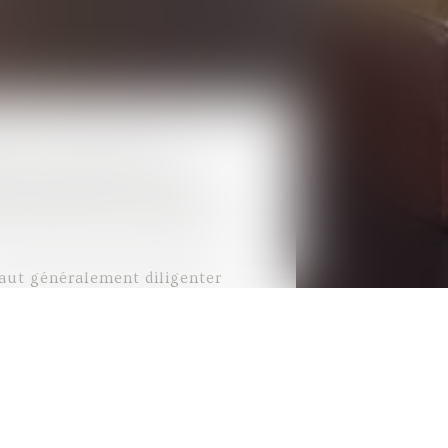
nder au constructeur
Cela s’appelle la garantie
avaux. Dans le cas où des
 mise en cause, faire appel à
faut généralement diligenter
ponsabilités. Vous pouvez
 se chargera de vérifier les
utissement de l'affaire.