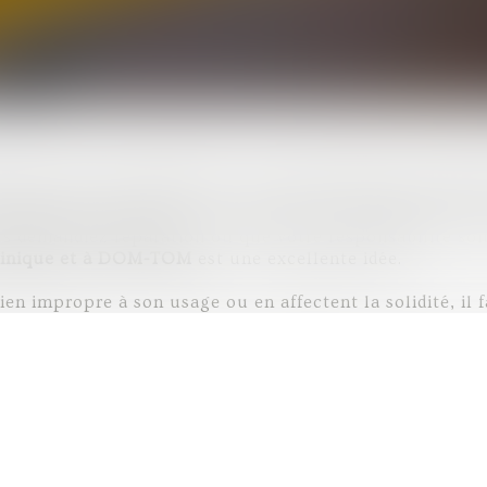
tion d’un bien immobilier, son propriétaire peut dema
ages pouvant affecter le bien dans un délai de 10 ans. 
sabilité Décennale : elle court dès la réception des tr
us demandiez réparation ou que votre responsabilité soit
inique et à DOM-TOM
est une excellente idée.
en impropre à son usage ou en affectent la solidité, il 
 d'évaluer l'étendue des dommages et déterminer les res
re cabinet dans les
DOM-TOM
et en
Martinique
. L’avocat
a garantie décennale et vous accompagnera jusqu'à l'abo