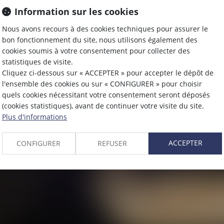
Information sur les cookies
Nous avons recours à des cookies techniques pour assurer le
RANTIE DÉCENN
bon fonctionnement du site, nous utilisons également des
cookies soumis à votre consentement pour collecter des
statistiques de visite.
ait partie des assurances dans le BTP qui couvre le
Cliquez ci-dessous sur « ACCEPTER » pour accepter le dépôt de
olidité de l'ouvrage pendant un délai de 10 ans à co
l'ensemble des cookies ou sur « CONFIGURER » pour choisir
quels cookies nécessitant votre consentement seront déposés
(cookies statistiques), avant de continuer votre visite du site.
Plus d'informations
ACCEPTER
CONFIGURER
REFUSER