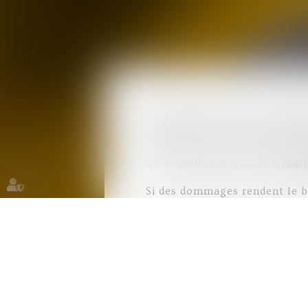
Après achèvement de construc
réparation pour certains domm
décennale ou Assurance Respon
litiges se présentent, que vo
notre cabinet d’avocat à
Mart
Si des dommages rendent le bi
une expertise judiciaire afin
solliciter les services de not
conditions d'application de l