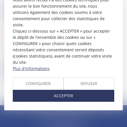
assurer le bon fonctionnement du site, nous
Se connecter
utilisons également des cookies soumis à votre
consentement pour collecter des statistiques de
visite.
Cliquez ci-dessous sur « ACCEPTER » pour accepter
Mot de passe perdu
le dépôt de l'ensemble des cookies ou sur «
CONFIGURER » pour choisir quels cookies
Identifiant
nécessitant votre consentement seront déposés
(cookies statistiques), avant de continuer votre visite
du site.
Plus d'informations
Réinitialiser mon mot de passe
CONFIGURER
REFUSER
ACCEPTER
CLAUDINE PORTEL AVOCAT
50 rue Schoelcher