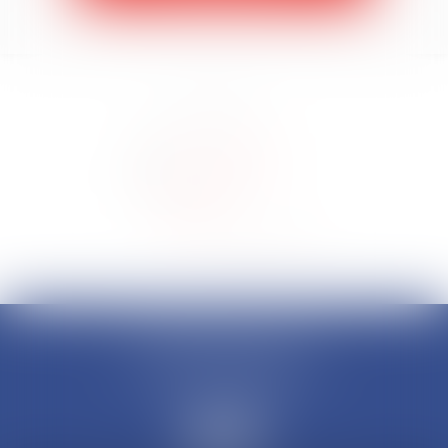
CLAUDINE PORTEL AVOCAT
50 rue Schoelcher
97200 FORT-DE-FRANCE