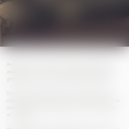
Répondre à vos besoins et vos interrogations,
anticiper les obstacles, imaginer des stratégies
gagnantes, tels sont les objectifs du cabinet.
Dans une relation d’écoute et de confiance, le
cabinet met son expertise à votre service, afin de
vous proposer des solutions concrètes, rapides
et adaptées.