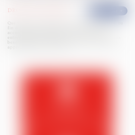
DROIT DES SOCIÉTÉS
Que vous soyez en phase de création, modification ou
fin d'activité, le cabinet vous conseille et vous
accompagne à chaque étape de la vie de votre
entreprise. Nous sommes aussi à vos côtés pour vos
besoins juridiques courants (assemblées générales,
approbation des comptes, etc)
Contactez
le cabinet
Contactez le cabinet Claudine PORTEL