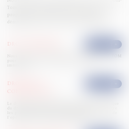
Nous intervenons en Martinique et dans les Dom-
Tom de façon ponctuelle si besoin ou en vous
proposant un véritable service juridique
dématérialisé, pour vos besoins à la demande.
DROIT IMMOBILIER
Nous intervenons en Martinique et dans les DOM-TOM
pour vous assister en conseil et contentieux
immobilier.
DROIT DE LA
CONSTRUCTION
Le droit de la construction est une branche spécifique
du droit immobilier. Il s’intéresse aux rapports entre
les personnes et entités intervenant dans le cadre de
l’opération de construction immobilière.