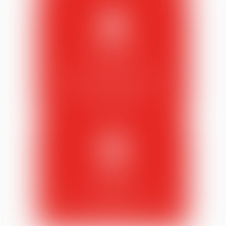
Prenez RDV
en ligne
Choisissez la durée de votre télé-
consultation et indiquez vos
disponibilités
Réglez
en ligne
Réglez votre provision ou la prestation
en quelques clics