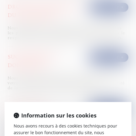
DROIT DE LA FAMILLE ET
DU PATRIMOINE
Nous agissons à vos côtés pour trouver les solutions
les plus adaptées aux situations conflictuelles dans le
respect de votre intimité pour faire valoir vos droits.
SUCCESSIONS ET
DONATIONS
Nous vous accompagnons dans la planification de
votre stratégie successorale afin d'assurer l'efficacité
de la transmission et d'éviter tous litiges.
DROIT FISCAL
Information sur les cookies
En qualité d’avocat fiscaliste nous vous apportons une
assistance de premier plan dans le cadre des
Nous avons recours à des cookies techniques pour
procédures fiscales de contrôle et contentieux dont
assurer le bon fonctionnement du site, nous
vous faites l’objet.