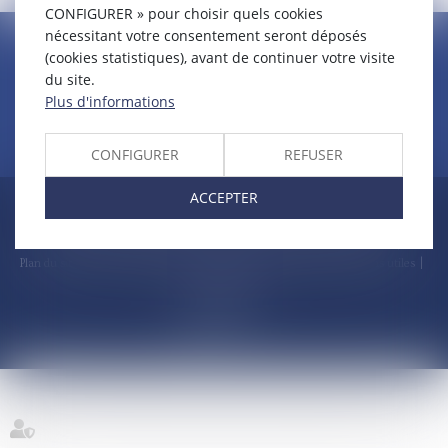
CONFIGURER » pour choisir quels cookies
nécessitant votre consentement seront déposés
CLAUDINE PORTEL AVOCAT
(cookies statistiques), avant de continuer votre visite
50 rue Schoelcher
du site.
97200 FORT-DE-FRANCE
Plus d'informations
CONFIGURER
REFUSER
ACCEPTER
Accueil
Compétences
Cabinet
Claudine PORTEL
Annonces immobilières
Honoraires
Actualités
Contactez-nous
Politique de cookies
Politique de confidentialité
Mentions légales
Plan du site
RDV en ligne
Espace client
Paiement en ligne
Liens utiles
Articles
Septeo Digital
& Services ©
2022