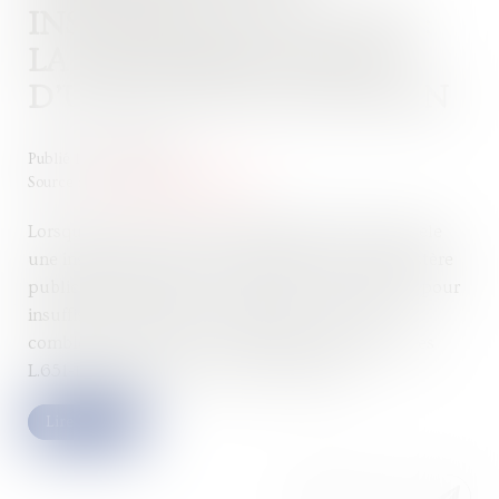
INSUFFISANCE D’ACTIFS :
LA NÉCESSAIRE PREUVE
D’UNE FAUTE DE GESTION
Publié le :
18/10/2024
Source :
www.lemag-juridique.com
Lorsqu’une procédure de liquidation judiciaire révèle
une insuffisance d’actifs, le liquidateur ou le ministère
public peut engager une action en responsabilité pour
insuffisance d’actifs, aussi appelée « action en
comblement de passif », conformément aux articles
L.651-1, et suivants du Code de commerce...
Lire la suite