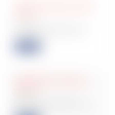
Liquidation judiciaire et clôture de
compte courant : quid du sort de la
caution ?
04/10/2024
La liquidation judiciaire est une
procédure collective qui vient
mettre fin à...
Lire la suite
Insaisissabilité de la résidence
principale : jusqu’à quand est-elle
applicable ?
27/09/2024
Depuis 2003, l’entrepreneur
individuel peut protéger certains de
ses biens im...