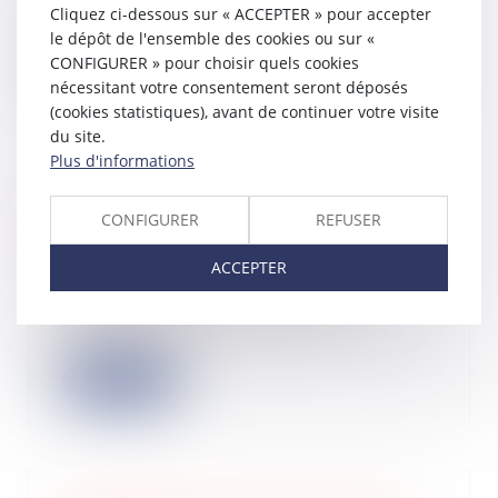
Cliquez ci-dessous sur « ACCEPTER » pour accepter
d’...
le dépôt de l'ensemble des cookies ou sur «
CONFIGURER » pour choisir quels cookies
Lire la suite
nécessitant votre consentement seront déposés
(cookies statistiques), avant de continuer votre visite
du site.
Plus d'informations
L’entreprise en redressement
judiciaire simplifié peut embaucher
CONFIGURER
REFUSER
un salarié
ACCEPTER
25/10/2024
L’entreprise en redressement
judiciaire, sans désignation d’un
administrateur...
Lire la suite