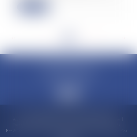
Lire la suite
<<
<
...
4
5
6
7
8
9
10
...
>
>>
CLAUDINE PORTEL AVOCAT
50 rue Schoelcher
97200 FORT-DE-FRANCE
Accueil
Compétences
Cabinet
Claudine PORTEL
Annonces immobilières
Honoraires
Actualités
Contactez-nous
Politique de cookies
Politique de confidentialité
Mentions légales
Plan du site
RDV en ligne
Espace client
Paiement en ligne
Liens utiles
Articles