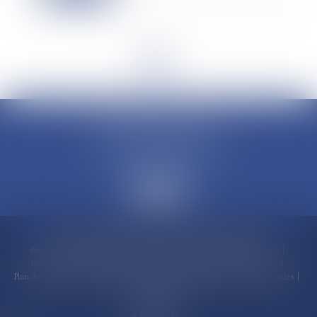
<<
<
1
2
3
4
5
6
7
...
>
>>
CLAUDINE PORTEL AVOCAT
50 rue Schoelcher
97200 FORT-DE-FRANCE
Accueil
Compétences
Cabinet
Claudine PORTEL
Annonces immobilières
Honoraires
Actualités
Contactez-nous
Politique de cookies
Politique de confidentialité
Mentions légales
Plan du site
RDV en ligne
Espace client
Paiement en ligne
Liens utiles
Articles
Septeo Digital