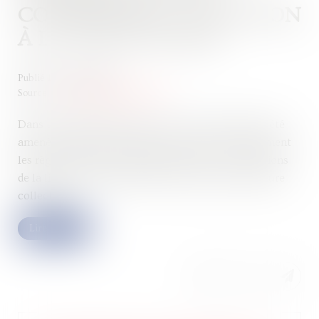
COMMISSAIRE : ATTENTION
À LA VOIE À SUIVRE
Publié le :
10/04/2025
Source :
www.lemag-juridique.com
Dans une décision récente, la Cour de cassation a été
amenée à rappeler l’exigence de respecter strictement
les règles de procédure applicables aux contestations
de la liste des créances dans le cadre d’une procédure
collective...
Lire la suite