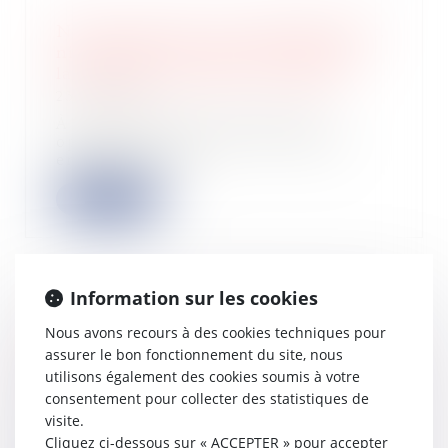
Ni licenciement sans administrateur,
ni paiement de créance antérieure :
la procédure collective s’impose !
23/05/2025
À l’occasion d’un contentieux
opposant un salarié à son ancien
employeur plac...
Lire la suite
Information sur les cookies
Créance antérieure et non-
Nous avons recours à des cookies techniques pour
concurrence : deux rappels de la
assurer le bon fonctionnement du site, nous
Cour de cassation
utilisons également des cookies soumis à votre
04/04/2025
consentement pour collecter des statistiques de
En cas de procédure collective, le
visite.
débiteur a l’interdiction de régler
Cliquez ci-dessous sur « ACCEPTER » pour accepter