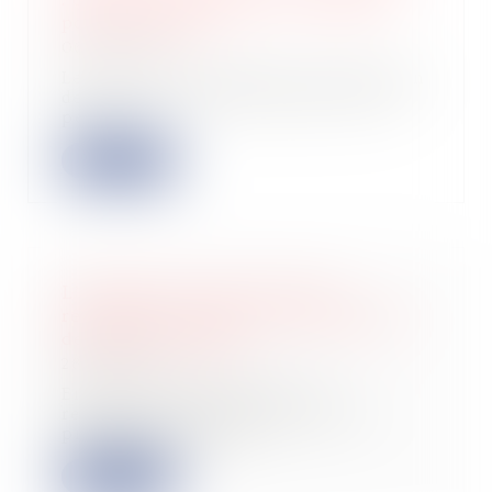
pour le salarié ?
06/03/2025
Le défaut d’information-consultation
des institutions représentatives du
pers...
Lire la suite
L’instance en cours ne peut
reprendre qu’après une déclaration
de créance valable
28/02/2025
En droit communautaire, le
règlement 2015/848 encadre les
procédures d’insolv...
Lire la suite