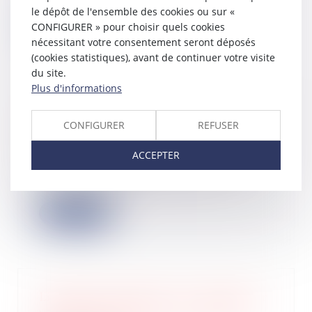
toute...
le dépôt de l'ensemble des cookies ou sur «
CONFIGURER » pour choisir quels cookies
Lire la suite
nécessitant votre consentement seront déposés
(cookies statistiques), avant de continuer votre visite
du site.
Plus d'informations
Plan de redressement : rappels de la
CONFIGURER
REFUSER
Cour de cassation
20/03/2025
ACCEPTER
Dans un arrêt récent, la Cour de
cassation s’est prononcée sur
l’articulation...
Lire la suite
Liquidation judiciaire de l'employeur
: quid des cotisations de mutuelle