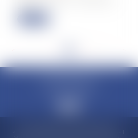
Code de commerce, « le propriétaire
d’un bi...
Lire la suite
<<
<
...
5
6
7
8
9
10
11
...
>
>>
CLAUDINE PORTEL AVOCAT
50 rue Schoelcher
97200 FORT-DE-FRANCE
Accueil
Compétences
Cabinet
Claudine PORTEL
Annonces immobilières
Honoraires
Actualités
Contactez-nous