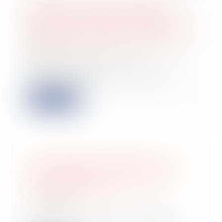
Résiliation du bail pour défaut de
paiement : les loyers et charges
d'occupation postérieure doivent être
impayées au jugement d’ouverture
12/07/2024
Selon les articles L.622-14 2°, et
R.622-13, alinéa 2 du Code de
commerce app...
Lire la suite
Contrat publié et dispense d’action
en revendication : quid de la
publication d’un avis d’attribution
d’un marché public ?
20/06/2024
En vertu de l’article L.624-10 du