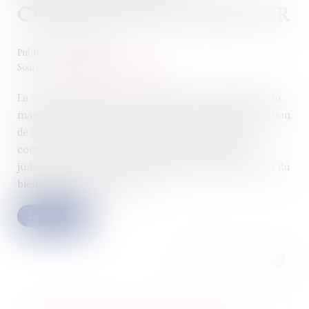
CRÉANCE PAR LE DÉBITEUR
Publié le :
14/06/2024
Source :
www.editions-legislatives.fr
La créance portée par le débiteur à la connaissance du
mandataire judiciaire, si elle fait présumer la déclaration
de sa créance par son titulaire, dans la limite du
contenu de l'information donnée au mandataire
judiciaire, ne vaut pas reconnaissance par le débiteur du
bien-fondé de cette créance...
Lire la suite