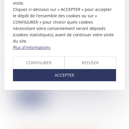
visite.
les 12 tribunaux de commerce qui
Cliquez ci-dessous sur « ACCEPTER » pour accepter
deviendr...
le dépôt de l'ensemble des cookies ou sur «
Lire la suite
CONFIGURER » pour choisir quels cookies
nécessitant votre consentement seront déposés
(cookies statistiques), avant de continuer votre visite
du site.
Plus d'informations
Tribunal des affaires économiques :
précisions sur l'expérimentation
CONFIGURER
REFUSER
18/07/2024
ACCEPTER
Le décret n° 2024-674 du 3 juillet
2024 relatif à l'expérimentation du
tribun...
Lire la suite