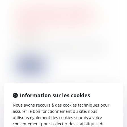
La condamnation du débiteur à
l’exécution de faire en nature
échappe au champ d’application de
l’article L.622-21 du Code de
commerce
20/09/2024
Selon l’article L.622-21 du Code de
commerce, le jugement d’ouverture
d’une p...
Lire la suite
Information sur les cookies
Entreprises en difficulté : désignation
Nous avons recours à des cookies techniques pour
et instauration des tribunaux des
assurer le bon fonctionnement du site, nous
activités économiques
utilisons également des cookies soumis à votre
26/07/2024
consentement pour collecter des statistiques de
Un arrêté du 5 juillet 2024 désigne