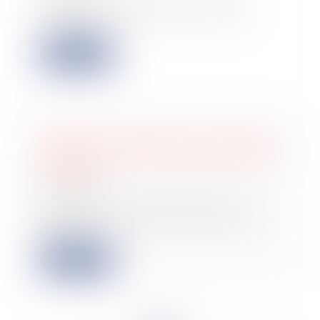
Sociétés : Seule la clôture de la
liquidation judiciaire, et non son
ouvertur...
Lire la suite
Paiement à l'échéance d'une créance
née après l'ouverture de la procédure
collective
06/10/2022
Le créancier dont la créance est
éligible au traitement préférentiel a
le dro...
Lire la suite