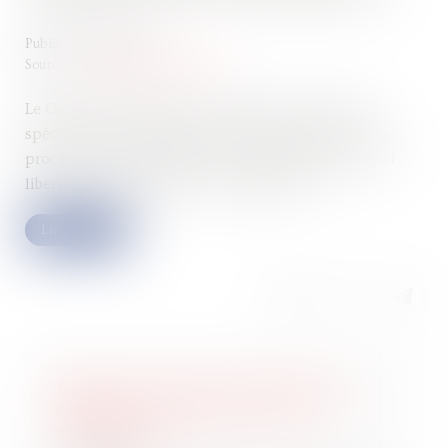
Publié le :
18/11/2022
Source :
www.compta-online.com
Le Code de commerce ne consacre que 6 articles
spécifiques au mandat ad hoc, afin de laisser à cette
procédure contractuelle la plus grande souplesse et
liberté entre le débiteur et les créanciers...
Lire la suite
Malgré la fin de la conciliation, la
caution reste débitrice de son
engagement