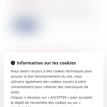
11/11/2022
Si, selon l’article L. 611-12 du Code
de commerce, lorsqu’il est mis fin de
p...
Lire la suite
Il peut y avoir des difficultés
économiques même sans baisse du
Information sur les cookies
chiffre d’affaires
27/10/2022
Nous avons recours à des cookies techniques pour
assurer le bon fonctionnement du site, nous
Remplir tous les critères
d’appréciation des difficultés
utilisons également des cookies soumis à votre
économiques énumérés...
consentement pour collecter des statistiques de
visite.
Lire la suite
Cliquez ci-dessous sur « ACCEPTER » pour accepter
le dépôt de l'ensemble des cookies ou sur «