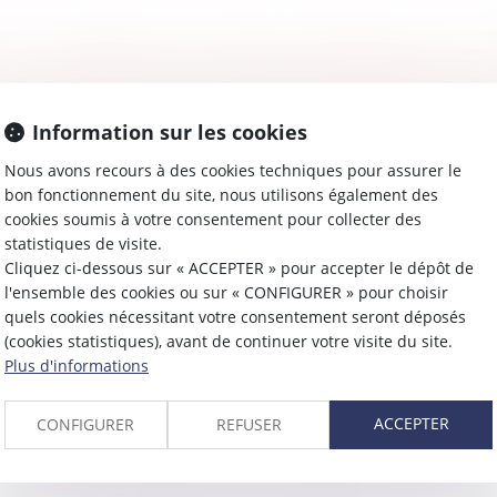
er : la réduction de la sanction n’aggrave pas le so
ée devant la Cour de cassation, une société avait é
Information sur les cookies
Nous avons recours à des cookies techniques pour assurer le
bon fonctionnement du site, nous utilisons également des
cookies soumis à votre consentement pour collecter des
statistiques de visite.
Cliquez ci-dessous sur « ACCEPTER » pour accepter le dépôt de
l'ensemble des cookies ou sur « CONFIGURER » pour choisir
vités économiques : champs d'application et barèm
quels cookies nécessitant votre consentement seront déposés
la justice économique
(cookies statistiques), avant de continuer votre visite du site.
Plus d'informations
, 12 tribunaux de commerce (Auxerre, Avignon, Le 
ACCEPTER
CONFIGURER
REFUSER