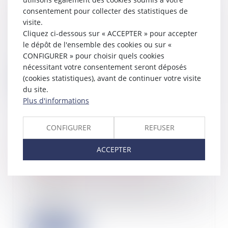
attention à l'extension de la
consentement pour collecter des statistiques de
procédure collective de la société
visite.
19/10/2023
Cliquez ci-dessous sur « ACCEPTER » pour accepter
La procédure collective d’une SARL
le dépôt de l'ensemble des cookies ou sur «
peut être étendue au gérant qui a
CONFIGURER » pour choisir quels cookies
procédé...
nécessitant votre consentement seront déposés
(cookies statistiques), avant de continuer votre visite
Lire la suite
du site.
Plus d'informations
CONFIGURER
REFUSER
La clause d’indemnité de résiliation
ACCEPTER
appliquée à la résiliation d’un
contrat en cours non poursuivi
06/10/2023
L’indemnité conventionnelle de
résiliation d’un crédit-bail est due en
cas de...