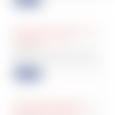
Lire la suite
Action tendant à la résolution d’un
contrat après le jugement
d’ouverture
28/09/2023
L’arrêt des poursuites ne fait pas
obstacle à l’action visant à constater
la...
Lire la suite
Un abandon de créance pour
préserver le chiffre d'affaires : une