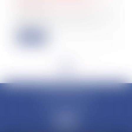
aide commercial déductible ?
08/09/2023
Sauf exception, les aides autres qu’à
caractère commercial sont par
principe...
Lire la suite
<<
<
...
10
11
12
13
14
15
16
...
>
>>
CLAUDINE PORTEL AVOCAT
50 rue Schoelcher
97200 FORT-DE-FRANCE