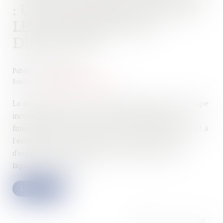
: UN ACTE CRUCIAL POUR
LES ENTREPRISES EN
DIFFICULTÉ
Publié le :
14/09/2023
Source :
www.droits-pharmacie.fr
La déclaration de cessation des paiements est une étape
incontournable pour les entreprises en difficulté
financière. Elle constitue un acte juridique qui permet à
l'entreprise de se protéger face à ses créanciers et
d'entamer une procédure de redressement ou de
liquidation judiciaire...
Lire la suite