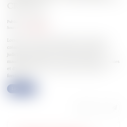
CRÉANCE
Publié le :
24/08/2023
Source :
www.legifiscal.fr
Lorsqu’un client auprès duquel une société a une
créance se retrouve en redressement ou liquidation
judiciaire, il doit déclarer sa créance auprès du
mandataire judiciaire. Le respect de conditions de formes
et d’un délai de 2 mois est essentiel sous peine de
forclusion...
Lire la suite