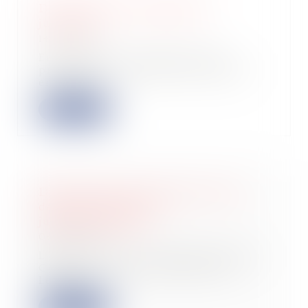
Du monopole du liquidateur
judiciaire
14/07/2023
En principe, l’ouverture d’une
procédure de liquidation judiciaire
emporte le...
Lire la suite
Droit de suite du créancier nanti :
dernières précisions
jurisprudentielles
06/07/2023
L’article L 642-12, alinéa premier du
Code de commerce dispose que «
Lorsque...
Lire la suite