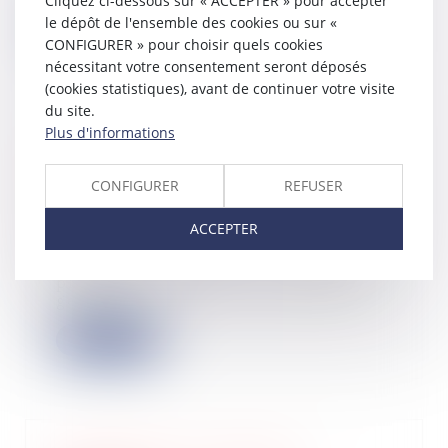
Cliquez ci-dessous sur « ACCEPTER » pour accepter
le dépôt de l'ensemble des cookies ou sur «
Lire la suite
CONFIGURER » pour choisir quels cookies
nécessitant votre consentement seront déposés
(cookies statistiques), avant de continuer votre visite
du site.
Plus d'informations
Redressement ou liquidation
judiciaire : l’AGS ne peut imposer de
CONFIGURER
REFUSER
contrôle a priori au paiement des
créances salariales
ACCEPTER
21/07/2023
Lorsqu’une entreprise est placée en
procédure collective, elle compte
général...
Lire la suite