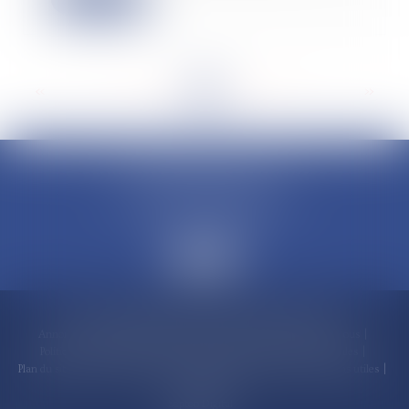
<<
<
...
11
12
13
14
15
16
17
...
>
>>
CLAUDINE PORTEL AVOCAT
50 rue Schoelcher
97200 FORT-DE-FRANCE
Accueil
Compétences
Cabinet
Claudine PORTEL
Annonces immobilières
Honoraires
Actualités
Contactez-nous
Politique de cookies
Politique de confidentialité
Mentions légales
Plan du site
RDV en ligne
Espace client
Paiement en ligne
Liens utiles
Articles
Septeo Digital