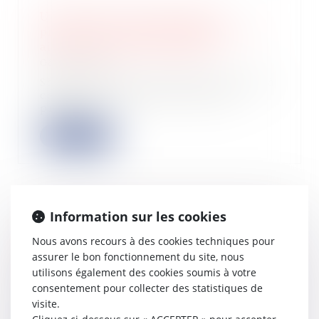
Un abandon de créance pour
préserver le chiffre d'affaires : une
aide commercial déductible ?
08/09/2023
Sauf exception, les aides autres qu’à
caractère commercial sont par
principe...
Lire la suite
Information sur les cookies
Procédure collective du sous-traitant
: limite des obligations du maître
Nous avons recours à des cookies techniques pour
d'ouvrage
assurer le bon fonctionnement du site, nous
01/09/2023
utilisons également des cookies soumis à votre
consentement pour collecter des statistiques de
Une société confie deux marchés de
construction à un entrepreneur, qui
visite.
les so...