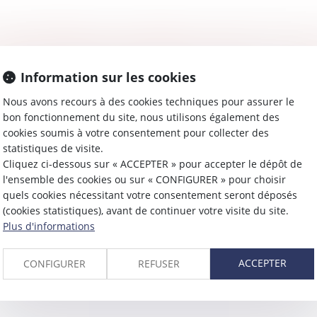
responsabilité pour insuffisance d’actifs : 3 ans e
Information sur les cookies
lacée en liquidation judiciaire le 7 janvier 2016. Le
Nous avons recours à des cookies techniques pour assurer le
bon fonctionnement du site, nous utilisons également des
cookies soumis à votre consentement pour collecter des
statistiques de visite.
Cliquez ci-dessous sur « ACCEPTER » pour accepter le dépôt de
l'ensemble des cookies ou sur « CONFIGURER » pour choisir
quels cookies nécessitant votre consentement seront déposés
eneur individuel en état de cessation des paiement
(cookies statistiques), avant de continuer votre visite du site.
ollective ? < Ouverture d’une procédure collective
Plus d'informations
tive d’un entrepreneur individuel, ouverte après l
ACCEPTER
CONFIGURER
REFUSER