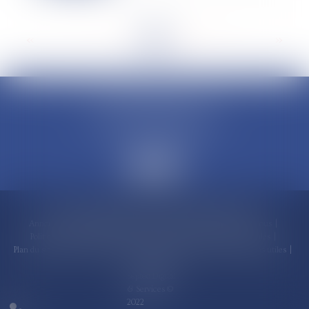
<<
<
...
6
7
8
9
10
11
12
...
>
>>
CLAUDINE PORTEL AVOCAT
50 rue Schoelcher
97200 FORT-DE-FRANCE
Accueil
Compétences
Cabinet
Claudine PORTEL
Annonces immobilières
Honoraires
Actualités
Contactez-nous
Politique de cookies
Politique de confidentialité
Mentions légales
Plan du site
RDV en ligne
Espace client
Paiement en ligne
Liens utiles
Articles
Septeo Digital
& Services ©
2022