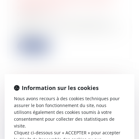
annonce une levée de fonds de 2,6
millions d'euros
19/06/2024
Quantiq, une DeepTech française,
vient d’annoncer la finalisation d’une
premi...
Lire la suite
Levée de fonds en seed de 1 million
Information sur les cookies
d'euros pour Seelab et son outil de
création graphique
Nous avons recours à des cookies techniques pour
12/06/2024
assurer le bon fonctionnement du site, nous
utilisons également des cookies soumis à votre
Seelab.ai, la plateforme d’IA
générative “tout-en-un” dédiée aux
consentement pour collecter des statistiques de
équipes créa...
visite.
Cliquez ci-dessous sur « ACCEPTER » pour accepter
Lire la suite