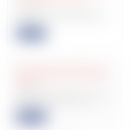
23/05/2024
En quelques mois, Mistral AI est
devenu un acteur incontournable de
l’IA géné...
Lire la suite
FlexAI émerge du mode furtif avec
une levée de fonds de 28,5 millions
d'euros
15/05/2024
Répondre à la demande de puissance
de calcul nécessaire pour les
modèles d’IA...
Lire la suite