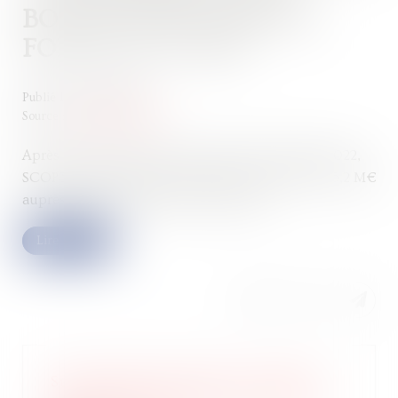
BOUCLE UNE LEVÉE DE
FONDS DE 5,2 M€
Publié le :
29/05/2024
Source :
gazette-du-midi.fr
Après une première levée de fonds de 1,9 M€ en 2022,
SCOP3 annonce avoir bouclé un tour de table de 5,2 M€
auprès de ses investisseurs historiques...
Lire la suite
Suivi médical à distance : Quantiq