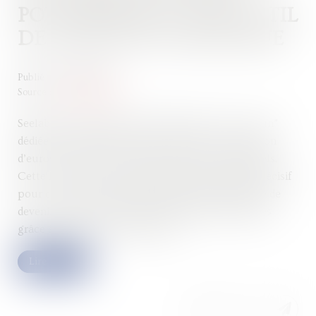
POUR SEELAB ET SON OUTIL
DE CRÉATION GRAPHIQUE
Publié le :
12/06/2024
Source :
www.actuia.com
Seelab.ai, la plateforme d’IA générative “tout-en-un”
dédiée aux équipes créatives, vient de lever 1 million
d’euros lors d’un tour de table mené par SideAngels.
Cette levée de fonds d’amorçage marque un pas décisif
pour cette jeune startup française qui ambitionne de
devenir le leader national de la génération d’images
grâce à l’IA pour les entreprises...
Lire la suite