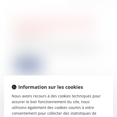
Suivi médical à distance : Quantiq
annonce une levée de fonds de 2,6
millions d'euros
19/06/2024
Quantiq, une DeepTech française,
vient d’annoncer la finalisation d’une
premi...
Lire la suite
Information sur les cookies
Nous avons recours à des cookies techniques pour
Première levée de fonds
assurer le bon fonctionnement du site, nous
pour Belledonne, la marque de
sneakers qui monte
utilisons également des cookies soumis à votre
consentement pour collecter des statistiques de
05/06/2024