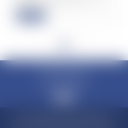
de calcul nécessaire pour les
modèles d’IA...
Lire la suite
<<
<
...
6
7
8
9
10
11
12
...
>
>>
CLAUDINE PORTEL AVOCAT
50 rue Schoelcher
97200 FORT-DE-FRANCE
Accueil
Compétences
Cabinet
Claudine PORTEL
Annonces immobilières
Honoraires
Actualités
Contactez-nous
Politique de cookies
Politique de confidentialité
Mentions légales