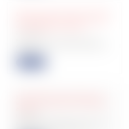
Mistral AI serait en passe de réaliser
une nouvelle levée de fonds record
de 600 millions de dollars
23/05/2024
En quelques mois, Mistral AI est
devenu un acteur incontournable de
l’IA géné...
Lire la suite
FlexAI émerge du mode furtif avec
une levée de fonds de 28,5 millions
d'euros
15/05/2024
Répondre à la demande de puissance