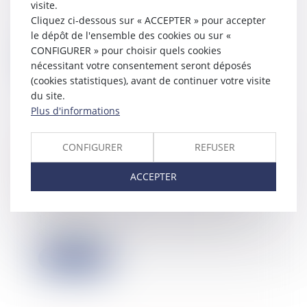
visite.
La marque française de chaussures
Cliquez ci-dessous sur « ACCEPTER » pour accepter
Belledonne a clôturé une levée de
fonds d'u...
le dépôt de l'ensemble des cookies ou sur «
CONFIGURER » pour choisir quels cookies
Lire la suite
nécessitant votre consentement seront déposés
(cookies statistiques), avant de continuer votre visite
du site.
Plus d'informations
Mobilier reconditionné : L'entreprise
CONFIGURER
REFUSER
SCOP3 boucle une levée de fonds de
5,2 M€
ACCEPTER
29/05/2024
Après une première levée de fonds de
1,9 M€ en 2022, SCOP3 annonce
avoir bouc...
Lire la suite