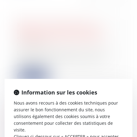
Réussir sa levée de fonds : Le
pilotage des données un critère
essentiel pour les investisseurs
06/09/2023
Les start-ups françaises ne soient
mises en lumière dans l'espace
médiatique...
Lire la suite
Information sur les cookies
Nous avons recours à des cookies techniques pour
assurer le bon fonctionnement du site, nous
La mode des levées de fonds :
utilisons également des cookies soumis à votre
L’évolution du financement dans
consentement pour collecter des statistiques de
l’industrie
visite.
30/08/2023
Cliquez ci-dessous sur « ACCEPTER » pour accepter