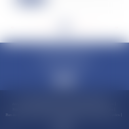
<<
<
...
10
11
12
13
14
15
16
...
>
>>
CLAUDINE PORTEL AVOCAT
50 rue Schoelcher
97200 FORT-DE-FRANCE
Accueil
Compétences
Cabinet
Claudine PORTEL
Annonces immobilières
Honoraires
Actualités
Contactez-nous
Politique de cookies
Politique de confidentialité
Mentions légales
Plan du site
RDV en ligne
Espace client
Paiement en ligne
Liens utiles
Articles
Septeo Digital