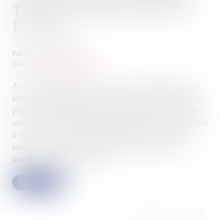
TECH DIVISÉES PAR DEUX
EN 2023
Publié le :
20/09/2023
Source :
www.usine-digitale.fr
Au premier semestre 2023, les start-up françaises ont
levé 4,2 milliards d'euros, soit deux fois moins qu'un an
plus tôt à la même période. La moitié d'entre elles qui
ont réussi à lever des fonds disent avoir eu des difficultés
à convaincre les investisseurs décidant donc de se
tourner vers d'autres moyens de financement (dette
bancaire, autofinancement)...
Lire la suite