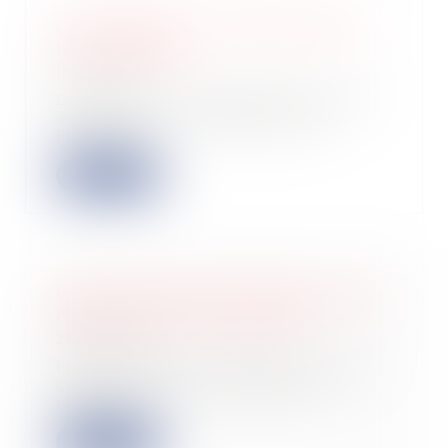
Crowdfunding : les coulisses d'une
levée de fonds
09/08/2023
Découvrez les coulisses d'une levée
de fonds en crowdfunding chez
Finple, de...
Lire la suite
Une entreprise individuelle peut-elle
réaliser une levée de fonds ?
26/07/2023
Pour toutes les entreprises, surtout
celles naissantes, le besoin de
ressourc...
Lire la suite