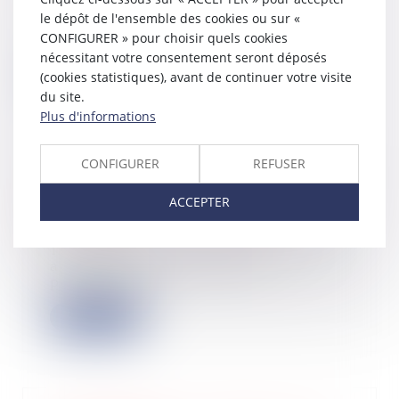
Dans le monde des affaires, la mode
le dépôt de l'ensemble des cookies ou sur «
des levées de fonds est devenue une
CONFIGURER » pour choisir quels cookies
tenda...
nécessitant votre consentement seront déposés
(cookies statistiques), avant de continuer votre visite
Lire la suite
du site.
Plus d'informations
CONFIGURER
REFUSER
Astuces qui ont fait l'atout de ces
ACCEPTER
campagnes de crowdfunding
23/08/2023
Tous les jours, sur la toile on voit
apparaître des demandes de
participation...
Lire la suite