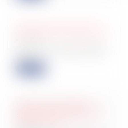
Photoroom annonce une levée de
fonds de près de 40 millions d'euros
13/03/2024
Photoroom, une start-up parisienne
spécialisée dans l’édition d’images
grâce...
Lire la suite
Le fonds innovation défense
participe à la levée de fonds de 85
millions d'euros en valeur de la
société Unseenlabs