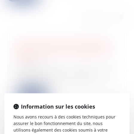
Une levée de fonds pour le premier
projet d'injection de biométhane en
Europe
01/05/2024
Le projet, porté par Valtom et Waga,
doit être implanté à Clermont-
Ferrand. L...
Lire la suite
Information sur les cookies
Nous avons recours à des cookies techniques pour
assurer le bon fonctionnement du site, nous
utilisons également des cookies soumis à votre
Greentech : une levée de fonds