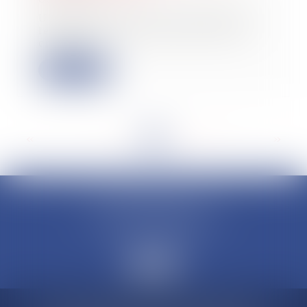
06/03/2024
Une levée de fonds a été menée par
le Fonds innovation défense (FID),
créé pa...
Lire la suite
<<
<
...
7
8
9
10
11
12
13
...
>
>>
CLAUDINE PORTEL AVOCAT
50 rue Schoelcher
97200 FORT-DE-FRANCE