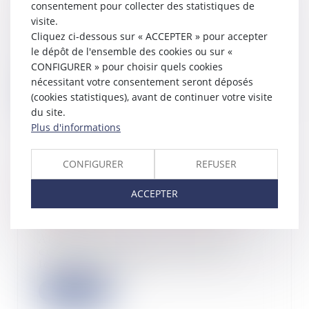
record en France en 2023
consentement pour collecter des statistiques de
visite.
24/04/2024
Cliquez ci-dessous sur « ACCEPTER » pour accepter
Dans un secteur en croissance pour
le dépôt de l'ensemble des cookies ou sur «
la troisième année de suite, 2 750
Greente...
CONFIGURER » pour choisir quels cookies
nécessitant votre consentement seront déposés
Lire la suite
(cookies statistiques), avant de continuer votre visite
du site.
Plus d'informations
CONFIGURER
REFUSER
Firecell clôture une levée de fonds de
6,6 millions d'euros en equity pour
ACCEPTER
démocratiser la 5G Industrielle
03/04/2024
Alors que la France et les pays
européens s’engagent dans une
logique de réin...
Lire la suite