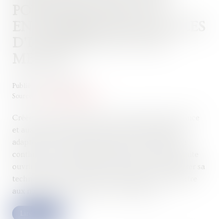
POUR PROPOSER AUX
ENTREPRISES DES MODÈLES
D'IA GÉNÉRATIVE SUR
MESURE
Publié le :
20/03/2024
Source :
www.usine-digitale.fr
Créée à l’automne dernier, la start-up basée en France
et aux États-Unis conçoit des modèles de langage
adaptés pour chaque entreprise et les améliore en
continu avec les interactions utilisateur. Elle souhaite
ouvrir un centre de R&D à Paris, mais aussi améliorer sa
technologie, pour varier les interactions et permettre
aux modèles de langage de s’autocritiquer...
Lire la suite