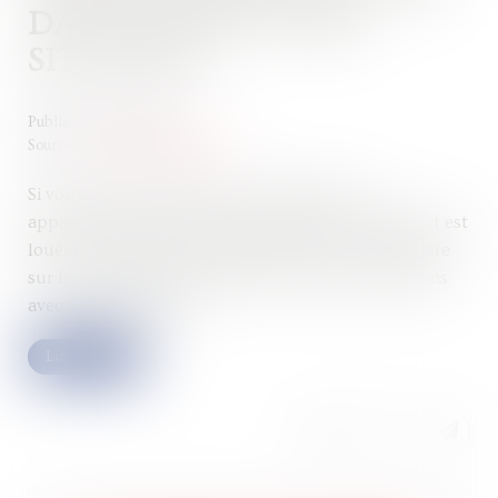
DATES SELON VOTRE
SITUATION
Publié le :
12/09/2024
Source :
www.service-public.fr
Si vous êtes propriétaire ou usufruitier d'un
appartement ou d'une maison (même si le logement est
loué à un locataire), vous devez payer la taxe foncière
sur les propriétés bâties (TFPB). Toutes les précisions
avec Service-Public.fr...
Lire la suite