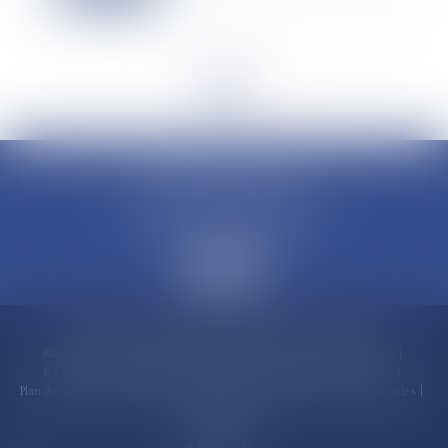
<<
<
...
6
7
8
9
10
11
12
...
>
>>
CLAUDINE PORTEL AVOCAT
50 rue Schoelcher
97200 FORT-DE-FRANCE
Accueil
Compétences
Cabinet
Claudine PORTEL
Annonces immobilières
Honoraires
Actualités
Contactez-nous
Politique de cookies
Politique de confidentialité
Mentions légales
Plan du site
RDV en ligne
Espace client
Paiement en ligne
Liens utiles
Articles
Septeo Digital