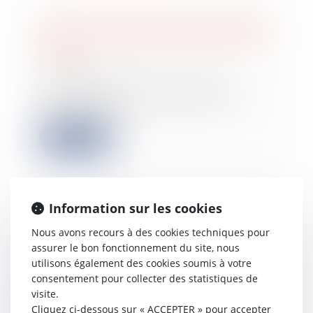
Le Conseil d’État annule le maintien
de la niche fiscale des locations type
Airbnb
05/09/2024
Les propriétaires de meublés
touristiques bénéficiaient jusqu'à
peu d'avantag...
Lire la suite
Information sur les cookies
Exonération de plus-value
Nous avons recours à des cookies techniques pour
immobilière au titre de la résidence
assurer le bon fonctionnement du site, nous
principale : et délai d'inoccupation
utilisons également des cookies soumis à votre
25/07/2024
consentement pour collecter des statistiques de
Le 7 juin 2017, M. B. a cédé, au prix
visite.
de 2,25 millions d'euros, un
Cliquez ci-dessous sur « ACCEPTER » pour accepter