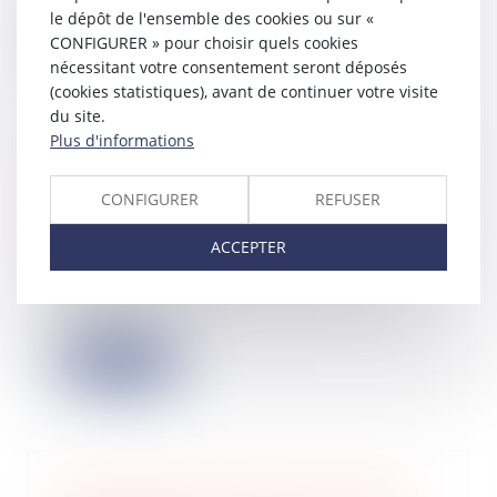
appartemen...
le dépôt de l'ensemble des cookies ou sur «
CONFIGURER » pour choisir quels cookies
Lire la suite
nécessitant votre consentement seront déposés
(cookies statistiques), avant de continuer votre visite
du site.
Plus d'informations
Exonération et dégrèvement de taxe
CONFIGURER
REFUSER
foncière : publication des plafonds de
revenus
ACCEPTER
18/07/2024
L'administration fiscale vient de
publier les limites de revenu fiscal
de réf...
Lire la suite
Pas de taxes sur la plus-value pour