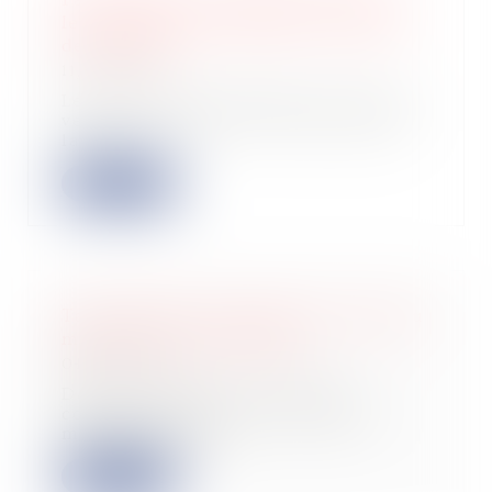
les parcelles ou bâtiments de moins
de 15 000 €
11/07/2024
Les plus-values réalisées lors d’une
vente immobilière sont taxées dans
la pl...
Lire la suite
Taxe foncière : découvrez le nouveau
mode de calcul envisagé
04/07/2024
Dans un rapport, la Cour des
comptes préconise de changer le
mode de calcul d...
Lire la suite