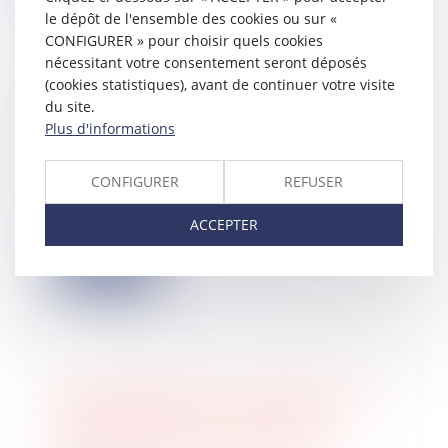
le dépôt de l'ensemble des cookies ou sur «
CONFIGURER » pour choisir quels cookies
nécessitant votre consentement seront déposés
(cookies statistiques), avant de continuer votre visite
Taxe d'habitation : la majoration
du site.
pour les résidences secondaires
Plus d'informations
reportée
23/02/2023
CONFIGURER
REFUSER
Un report Le décret requis pour
majorer la taxe d'habitation n’est
ACCEPTER
pas publié...
Lire la suite
Taxes d’urbanisme : transmission des
informations concernant la taxe
d’aménagement à la direction