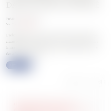
DANS UN PER EST PRÉCISÉ
Publié le :
29/03/2023
Source :
www.efl.fr
L'administration précise, dans le cadre d'une réponse
ministérielle, les règles de prise en compte des actifs
immobiliers contenu dans un plan d'épargne retraite
dans l'assiette de l'IFI...
Lire la suite
Une déclaration des locaux
d’habitation doit être souscrite en