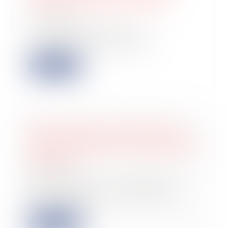
générale des finances publiques
06/09/2022
Le transfert de la taxe
d'aménagement et de la part
logement de la redevance...
Lire la suite
Bercy commente la prorogation du
régime des plus-values de cession de
locaux professionnels transformés en
logements
05/04/2022
Bercy commente au BOFIP-Impôt
l’article 90 de la Loi de Finances
pour 2022 qu...
Lire la suite