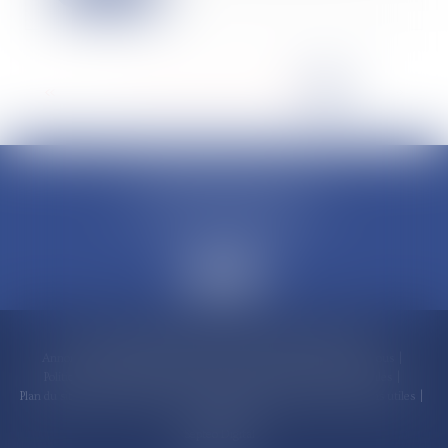
<<
<
...
11
12
13
14
15
16
17
>
>>
CLAUDINE PORTEL AVOCAT
50 rue Schoelcher
97200 FORT-DE-FRANCE
Accueil
Compétences
Cabinet
Claudine PORTEL
Annonces immobilières
Honoraires
Actualités
Contactez-nous
Politique de cookies
Politique de confidentialité
Mentions légales
Plan du site
RDV en ligne
Espace client
Paiement en ligne
Liens utiles
Articles
Septeo Digital