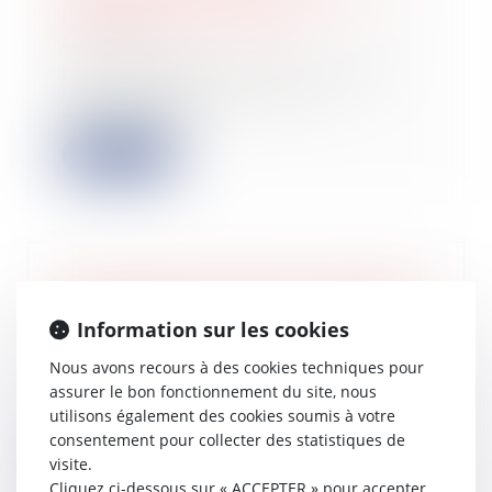
ligne avant le 1er juillet
23/03/2023
Pour la première fois cette année,
les propriétaires de locaux
d’habitation d...
Lire la suite
Investissements Scellier : plafonds de
loyer et de ressources des locataires
Information sur les cookies
pour 2023
16/03/2023
Nous avons recours à des cookies techniques pour
Les plafonds de loyer et de
assurer le bon fonctionnement du site, nous
ressources des locataires applicables
utilisons également des cookies soumis à votre
en 2023 pou...
consentement pour collecter des statistiques de
visite.
Lire la suite
Cliquez ci-dessous sur « ACCEPTER » pour accepter