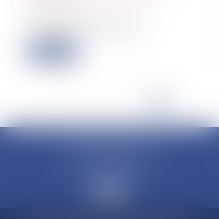
06/09/2022
Le transfert de la taxe
d'aménagement et de la part
logement de la redevance...
Lire la suite
<<
<
...
11
12
13
14
15
16
17
>
>>
CLAUDINE PORTEL AVOCAT
50 rue Schoelcher
97200 FORT-DE-FRANCE