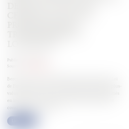
DES PLUS-VALUES DE
CESSION DE LOCAUX
PROFESSIONNELS
TRANSFORMÉS EN
LOGEMENTS
Publié le :
05/04/2022
Source :
fiscalonline.com
Bercy commente au BOFIP-Impôt l’article 90 de la Loi
de Finances pour 2022 qui a prorogé le régime des plus-
values de cession de locaux professionnels transformés
en logements ou de terrains à bâtir sur lesquels sont
construits des logements...
Lire la suite