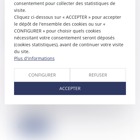
consentement pour collecter des statistiques de
23/03/2023
visite.
Pour la première fois cette année,
Cliquez ci-dessous sur « ACCEPTER » pour accepter
les propriétaires de locaux
le dépôt de l'ensemble des cookies ou sur «
d’habitation d...
CONFIGURER » pour choisir quels cookies
Lire la suite
nécessitant votre consentement seront déposés
(cookies statistiques), avant de continuer votre visite
du site.
Plus d'informations
Investissements Scellier : plafonds de
CONFIGURER
REFUSER
loyer et de ressources des locataires
pour 2023
ACCEPTER
16/03/2023
Les plafonds de loyer et de
ressources des locataires applicables
en 2023 pou...
Lire la suite