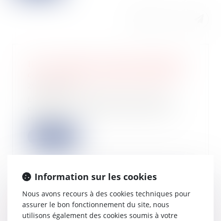
IFI : le régime des actifs immobiliers
contenus dans un PER est précisé
29/03/2023
L'administration précise, dans le
cadre d'une réponse ministérielle,
les règl...
Lire la suite
Information sur les cookies
Nous avons recours à des cookies techniques pour
Une déclaration des locaux
assurer le bon fonctionnement du site, nous
d’habitation doit être souscrite en
utilisons également des cookies soumis à votre
ligne avant le 1er juillet