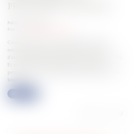
PROLONGÉE ET ÉLARGIE
Publié le :
19/10/2022
Source :
cabinet-rs.expert-infos.com
Comme annoncé par le gouvernement, l’aide aux
entreprises grandes consommatrices de gaz et
d’électricité est prolongée jusqu’au 31 décembre 2022.
Et ses conditions d’octroi sont assouplies pour
permettre à un plus grand nombre d’entreprises d’en
bénéficier...
Lire la suite