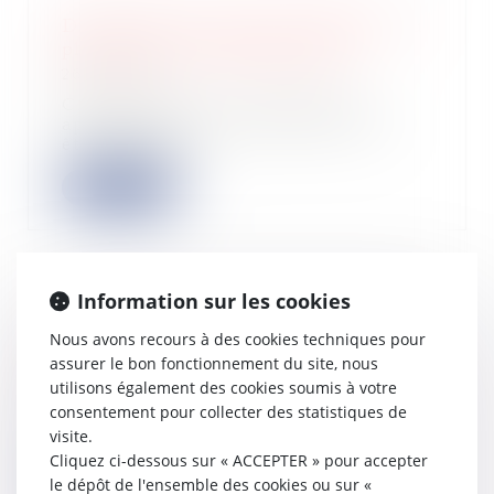
Déclaration des prix de transfert : au
plus tard le 3 novembre 2022
26/10/2022
Chaque année, les entreprises
appartenant à un groupe peuvent
être tenues de...
Lire la suite
Information sur les cookies
Groupe TVA : précisions sur les
Nous avons recours à des cookies techniques pour
obligations déclaratives
assurer le bon fonctionnement du site, nous
12/10/2022
utilisons également des cookies soumis à votre
Un récent arrêté vient de préciser les
consentement pour collecter des statistiques de
obligations déclaratives des
visite.
assujetti...
Cliquez ci-dessous sur « ACCEPTER » pour accepter
Lire la suite
le dépôt de l'ensemble des cookies ou sur «