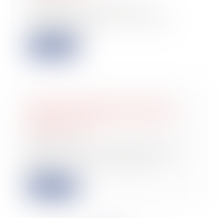
Participer au financement de
l'apprentissage et des formations
technologiques...
Lire la suite
La limite d’exonération de la part
patronale des titres restaurant est
relevée à 5,92 €
14/09/2022
La loi de finances rectificative pour
2022 relève par anticipation la
limite...
Lire la suite