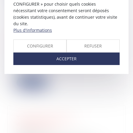
CONFIGURER » pour choisir quels cookies
nécessitant votre consentement seront déposés
(cookies statistiques), avant de continuer votre visite
du site.
Plus d'informations
Heures supplémentaires : nouvelle
déduction forfaitaire de cotisations
pour certaines entreprises
CONFIGURER
REFUSER
05/10/2022
ACCEPTER
L'article 2 de la loi du 16 août 2022
portant mesures d'urgence pour la
prote...
Lire la suite
Tout savoir sur la taxe
d'apprentissage
28/09/2022