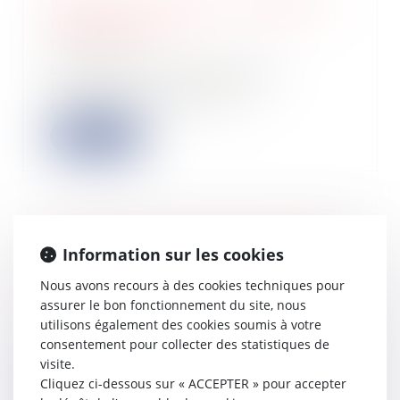
Proposition de directive “DEBRA” et
financement des
19/07/2022
La Commission européenne a
présenté le 11 mai 2022 une
proposition de Directi...
Lire la suite
La perte d'une créance est probable
Information sur les cookies
en cas de liquidation judiciaire de la
caution
Nous avons recours à des cookies techniques pour
13/07/2022
assurer le bon fonctionnement du site, nous
utilisons également des cookies soumis à votre
L'ouverture de la procédure de
liquidation judiciaire de la caution
consentement pour collecter des statistiques de
solidaire...
visite.
Cliquez ci-dessous sur « ACCEPTER » pour accepter
Lire la suite