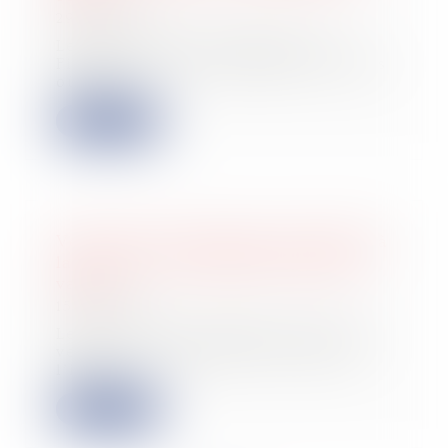
29/06/2022
Le ministère de l’Économie, des
Finances vient de divulguer les dates
où les...
Lire la suite
Vente d’une entreprise pour départ à
la retraite et exonération des plus-
values
15/06/2022
Les plus-values réalisées lors de la
vente d’une entreprise relevant de
l’imp...
Lire la suite