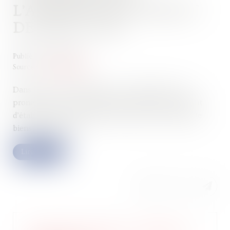
L’AMENDE POUR DÉFAUT
DE DEB ET DES
Publié le :
22/06/2022
Source :
www.legifiscal.fr
Dans une récente décision, le Conseil d’État s’est
prononcé sur la conformité de l’amende pour défaut
d’établissement de la DEB (déclaration d’échange de
biens) et de la DES...
Lire la suite