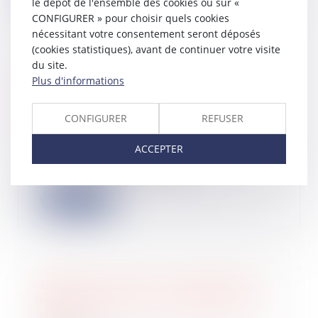
le dépôt de l'ensemble des cookies ou sur «
CONFIGURER » pour choisir quels cookies
nécessitant votre consentement seront déposés
(cookies statistiques), avant de continuer votre visite
du site.
Mécénat d’entreprise : les
Plus d'informations
obligations du bénéficiaire des dons
et du donateur précisées par Bercy
CONFIGURER
REFUSER
06/07/2022
Dans une mise à jour de sa base
ACCEPTER
Bofip du 8 juin 2022,
l’administration commen...
Lire la suite
Impôt sur le revenu : calendrier de
remboursement ou de paiement du
solde