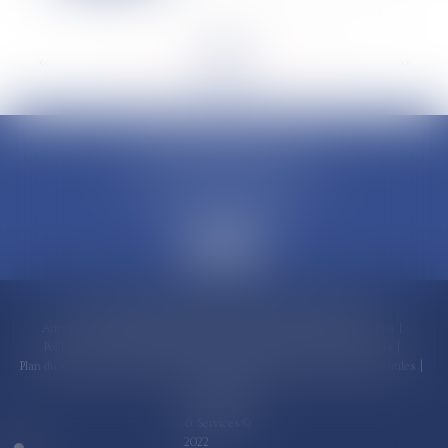
<<
<
...
22
23
24
25
26
27
28
...
>
>>
CLAUDINE PORTEL AVOCAT
50 rue Schoelcher
97200 FORT-DE-FRANCE
Accueil
Compétences
Cabinet
Claudine PORTEL
Annonces immobilières
Honoraires
Actualités
Contactez-nous
Politique de cookies
Politique de confidentialité
Mentions légales
Plan du site
RDV en ligne
Espace client
Paiement en ligne
Liens utiles
Articles
Septeo Digital
& Services ©
2022