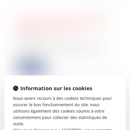
Caducité et computation des délais
quand la procédure civile profite à
l’administration fiscale !
14/04/2025
L’administration fiscale peut, sur
autorisation du juge des libertés et
de la...
Lire la suite
Information sur les cookies
Nous avons recours à des cookies techniques pour
TVA : dépôt CA12 pour le 5 mai 2025
assurer le bon fonctionnement du site, nous
07/04/2025
utilisons également des cookies soumis à votre
Les entreprises qui relèvent du
consentement pour collecter des statistiques de
régime simplifié de déclaration en
visite.
matière de...