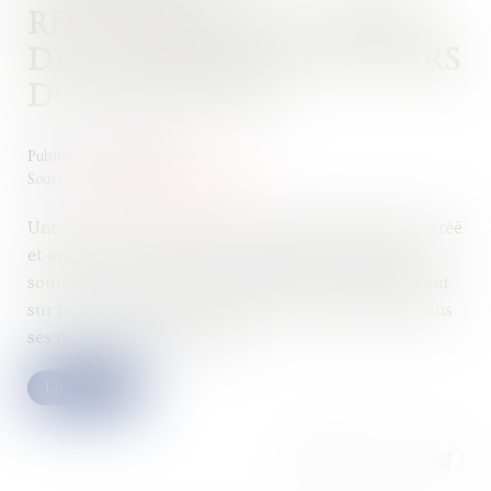
RECOUVREMENT : RAPPEL
DES LIMITES DES POUVOIRS
DU JUGE FISCAL
Publié le :
24/03/2025
Source :
www.lemag-juridique.com
Une société, exerçant une activité d’entrepositaire agréé
et assurant le stockage et la logistique de produits
soumis à accise, avait fait l’objet d’un contrôle portant
sur les compensations de droits d’accise déclarées dans
ses récapitulatifs mensuels...
Lire la suite