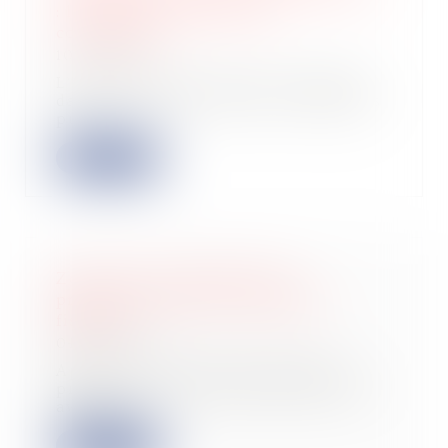
: les mesures transitoires
commentées
10/03/2025
L’administration vient de confirmer
dans le bulletin officiel des finances
pu...
Lire la suite
Zoom sur le contrôle de la
proportionnalité des pénalités
fiscales
04/03/2025
Après avoir notifié une première
proposition de rectification qu’elle
avait e...
Lire la suite