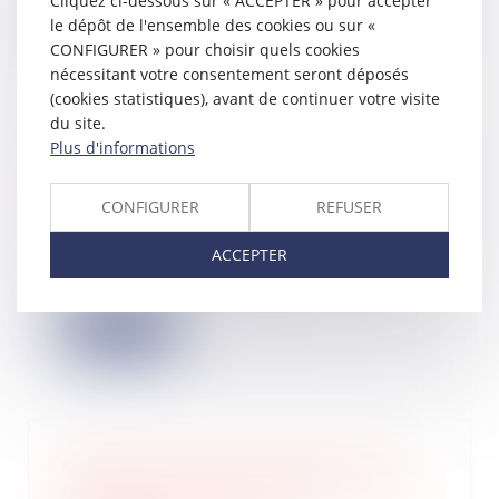
Cliquez ci-dessous sur « ACCEPTER » pour accepter
le dépôt de l'ensemble des cookies ou sur «
Lire la suite
CONFIGURER » pour choisir quels cookies
nécessitant votre consentement seront déposés
(cookies statistiques), avant de continuer votre visite
du site.
Plus d'informations
Le régime de la franchise en base de
TVA en 2025
CONFIGURER
REFUSER
17/03/2025
La loi de finances pour 2025 abaisse
ACCEPTER
à 25.000 € le seuil du régime de la
fran...
Lire la suite
Gel jusqu’au 1er juin du seuil de
franchise en base de TVA à 25.000 €