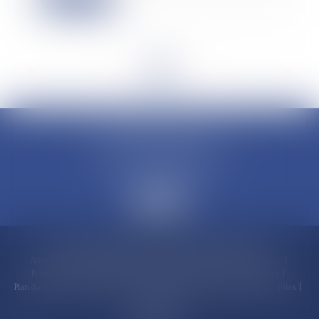
<<
<
...
2
3
4
5
6
7
8
...
>
>>
CLAUDINE PORTEL AVOCAT
50 rue Schoelcher
97200 FORT-DE-FRANCE
Accueil
Compétences
Cabinet
Claudine PORTEL
Annonces immobilières
Honoraires
Actualités
Contactez-nous
Politique de cookies
Politique de confidentialité
Mentions légales
Plan du site
RDV en ligne
Espace client
Paiement en ligne
Liens utiles
Articles
Septeo Digital