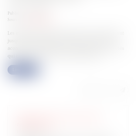
Publié le :
11/09/2024
Source :
www.legifiscal.fr
Les entreprises soumises à l’impôt sur les sociétés ont
jusqu’au 16 septembre 2024 pour s’acquitter d’un
acompte d’IS. Il s’agit du 3e acompte pour les sociétés
qui ont un exercice calqué sur l'année civile...
Lire la suite
Imposition des associés de SEL :
réforme 2024
16/10/2024