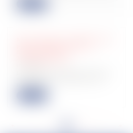
Lire la suite
Micro-entreprise : possibilité d'opter
pour le versement forfaitaire
libératoire jusqu'au
30 septembre 2024 !
18/09/2024
Les micro-entrepreneurs en activité
ont jusqu'au 30 septembre 2024
pour opter...
Lire la suite
<<
<
...
6
7
8
9
10
11
12
...
>
>>