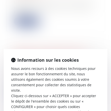
Une jurisprudence du Conseil d’État
impose désormais dans la catégorie
BNC la...
Lire la suite
PLF 2025 : une revalorisation de
l’impôt sur les bénéfices pour les
Information sur les cookies
grandes sociétés ?
09/10/2024
Nous avons recours à des cookies techniques pour
assurer le bon fonctionnement du site, nous
Avec le gel du barème de l’IR et
l’augmentation de la flat-tax,
utilisons également des cookies soumis à votre
l’augmentatio...
consentement pour collecter des statistiques de
visite.
Lire la suite
Cliquez ci-dessous sur « ACCEPTER » pour accepter
le dépôt de l'ensemble des cookies ou sur «
CONFIGURER » pour choisir quels cookies