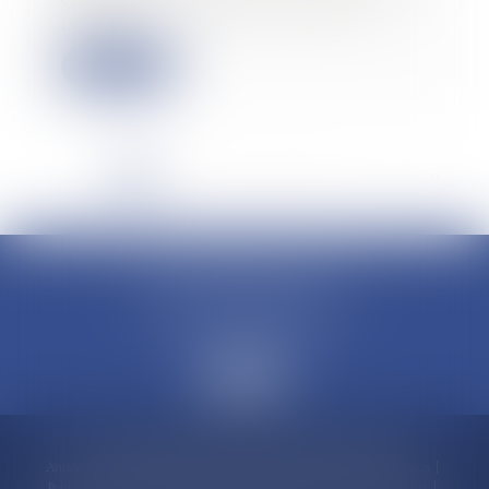
SAS est par principe passible de
l’impô...
Lire la suite
<<
<
1
2
3
4
5
6
7
...
>
>>
CLAUDINE PORTEL AVOCAT
50 rue Schoelcher
97200 FORT-DE-FRANCE
Accueil
Compétences
Cabinet
Claudine PORTEL
Annonces immobilières
Honoraires
Actualités
Contactez-nous
Politique de cookies
Politique de confidentialité
Mentions légales