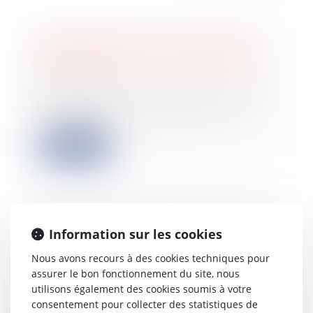
Rectification fiscale : le notaire ne
peut répondre sans mandat exprès
27/07/2026
La Cour de cassation rappelle qu'un
notaire ne peut représenter un
contribuab...
Lire la suite
Fraude sociale et fiscale : le Conseil
Information sur les cookies
constitutionnel valide les nouveaux
Nous avons recours à des cookies techniques pour
outils de contrôle tout en encadrant
assurer le bon fonctionnement du site, nous
l'atteinte aux droits fondamentaux
utilisons également des cookies soumis à votre
06/07/2026
consentement pour collecter des statistiques de
Saisi de la loi relative à la lutte