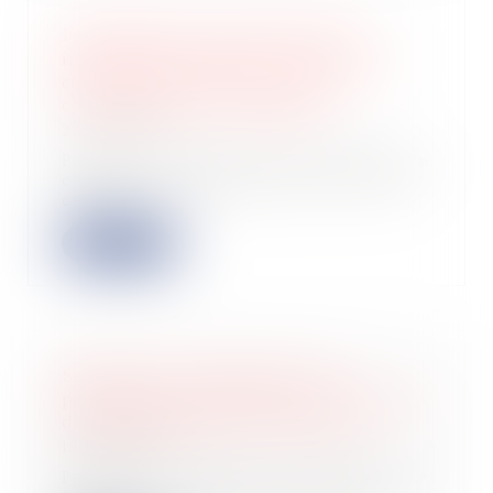
Prescription et investissement
immobilier défiscalisé : la Cour de
cassation précise la notion de
connaissance du dommage
22/06/2026
Par un arrêt rendu le 10 juin 2026, la
chambre commerciale de la Cour de
cass...
Lire la suite
SASU à l’IR : application des
prélèvements sociaux sur les revenus
du patrimoine dans certains cas
15/06/2026
Partons du contexte. L’on sait qu’une