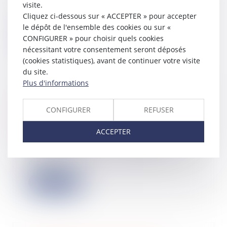
visite.
contre les fraudes sociales et
Cliquez ci-dessous sur « ACCEPTER » pour accepter
fiscales,...
le dépôt de l'ensemble des cookies ou sur «
Lire la suite
CONFIGURER » pour choisir quels cookies
nécessitant votre consentement seront déposés
(cookies statistiques), avant de continuer votre visite
du site.
Plus d'informations
Mécénat : donnez à des œuvres
d'intérêt général et obtenez une
CONFIGURER
REFUSER
réduction d'impôt
ACCEPTER
29/06/2026
Votre entreprise a-t-elle déjà pensé à
faire des dons à des organismes
d'inté...
Lire la suite