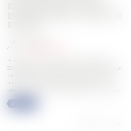
RECTIFICATION SUFFIT À
INTERROMPRE LE DÉLAI DE
REPRISE
Publié le :
03/08/2026
Source :
www.lemag-juridique.com
En matière fiscale, le temps joue un rôle essentiel.
Encore faut-il savoir quels actes permettent réellement
à l'administration d'interrompre la prescription et de
préserver son droit de réclamer l'impôt. La Cour de
cassation apporte une nouvelle précision sur ce point...
Lire la suite