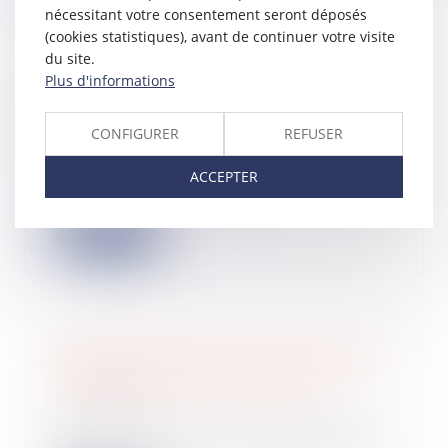
nécessitant votre consentement seront déposés
(cookies statistiques), avant de continuer votre visite
du site.
Plus d'informations
Revenus 2023 : barème de l’avantage
en nature logement et nourriture
CONFIGURER
REFUSER
13/06/2023
L'administration fiscale a publié les
ACCEPTER
forfaits pour l’année 2023 relatifs à
l...
Lire la suite
Revenus issus de vente ou revente de
biens personnels, que déclarer ?
30/05/2023
La vente ou revente d’objets et de
biens personnels sur les plateformes