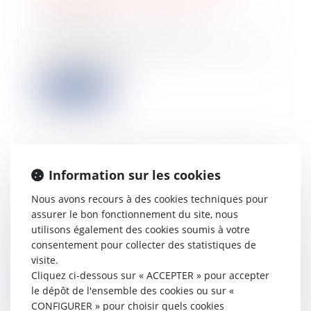
non-résidents : barème 2023
27/06/2023
L’administration fiscale a
communiqué pour 2023 le barème de
la retenue à la...
Lire la suite
Pinel : actualisation pour 2023 des
Information sur les cookies
plafonds de loyers et ressources des
Nous avons recours à des cookies techniques pour
locataires
assurer le bon fonctionnement du site, nous
20/06/2023
utilisons également des cookies soumis à votre
Plusieurs dispositifs fiscaux existent
consentement pour collecter des statistiques de
dans le but d’encourager
visite.
l’investissem...
Cliquez ci-dessous sur « ACCEPTER » pour accepter
Lire la suite
le dépôt de l'ensemble des cookies ou sur «
CONFIGURER » pour choisir quels cookies