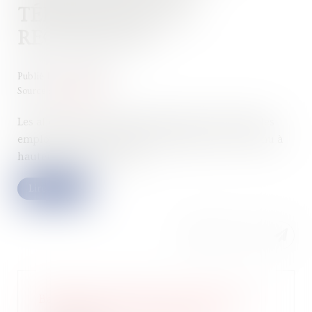
TÉLÉTRAVAIL EST
RECONDUITE
Publié le :
23/05/2023
Source :
www.efl.fr
Les allocations de télétravail versées en 2022 par les
employeurs restent exonérées d’impôt sur le revenu à
hauteur de 580 € par an...
Lire la suite
Barème de retenue à la source des