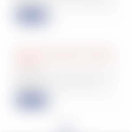
génèr...
Lire la suite
Impôt sur le revenu 2023 : comment
optimiser la situation de votre enfant
majeur ?
16/05/2023
Chaque année, les parents d’enfants
majeurs doivent faire des choix
fiscaux d...
Lire la suite
<<
<
...
15
16
17
18
19
20
21
...
>
>>