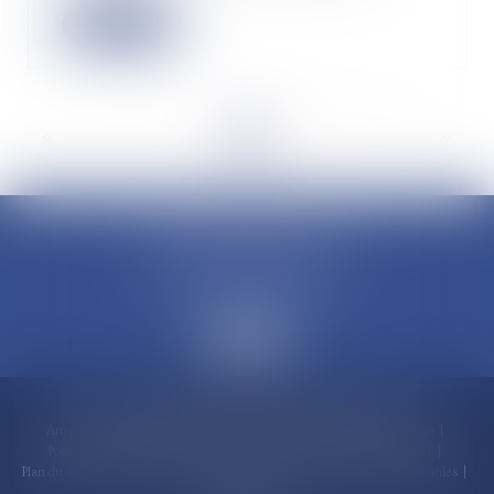
Lire la suite
<<
<
...
4
5
6
7
8
9
10
...
>
>>
CLAUDINE PORTEL AVOCAT
50 rue Schoelcher
97200 FORT-DE-FRANCE
Accueil
Compétences
Cabinet
Claudine PORTEL
Annonces immobilières
Honoraires
Actualités
Contactez-nous
Politique de cookies
Politique de confidentialité
Mentions légales
Plan du site
RDV en ligne
Espace client
Paiement en ligne
Liens utiles
Articles