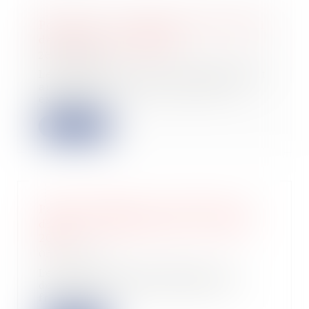
Pourboires : le régime social et fiscal
de faveur est prolongé
26/02/2025
Les pourboires remis volontairement
aux salariés par les clients sont
exonéré...
Lire la suite
Paiement différé ou fractionné des
droits d’enregistrement : taux pour
2025
05/02/2025
Les taux d’intérêts afférents aux
demandes de paiement différé ou
fractionné...