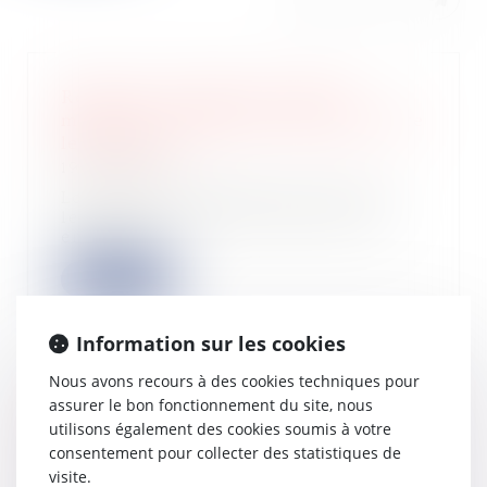
Réductions d'impôt et enfants
majeurs : les barèmes 2025 pour faire
le bon choix
19/03/2025
Lors de la déclaration des revenus,
les parents peuvent conserver un
enfant m...
Lire la suite
Information sur les cookies
Nous avons recours à des cookies techniques pour
assurer le bon fonctionnement du site, nous
Plafond de 2.000 € pour la réduction
utilisons également des cookies soumis à votre
d’impôt pour dons en faveur de la
consentement pour collecter des statistiques de
reconstruction de Mayotte
visite.
12/03/2025