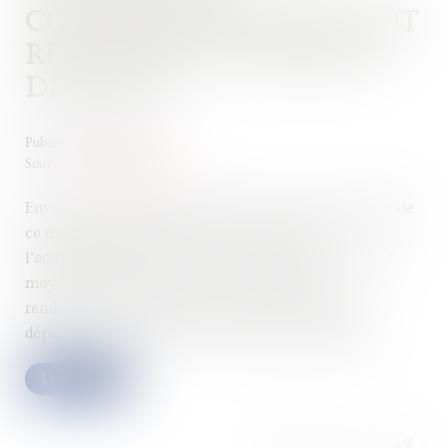
CONTRIBUABLES QUI VONT
RECEVOIR UN VIREMENT
DE BERCY ?
Publié le :
22/01/2025
Source :
www.la-croix.com
Environ 9 millions de ménages vont recevoir à partir de
ce mercredi 15 janvier 2025 un virement de
l’administration fiscale. Ce versement, d’un montant
moyen de 639 €, représente une avance du
remboursement auquel ouvrent droit certaines
dépenses comme les dons ou l’emploi à domicile...
Lire la suite