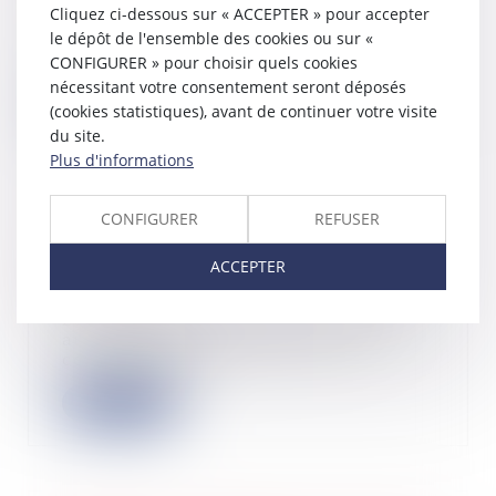
Cliquez ci-dessous sur « ACCEPTER » pour accepter
L’article 24 de la loi n°2025-176 du
le dépôt de l'ensemble des cookies ou sur «
24 février 2025 d’urgence pour
CONFIGURER » pour choisir quels cookies
Mayotte p...
nécessitant votre consentement seront déposés
Lire la suite
(cookies statistiques), avant de continuer votre visite
du site.
Plus d'informations
CONFIGURER
REFUSER
Le PEA : fonctionnement et fiscalité
LégiFiscal
ACCEPTER
03/03/2025
Le plan épargne en actions permet
aux personnes physiques de se
constituer un...
Lire la suite