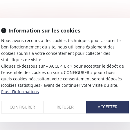
internet : modalités d'application du dispositif d'
Information sur les cookies
pour 2024 a permis à des agents des finances publi
Nous avons recours à des cookies techniques pour assurer le
bon fonctionnement du site, nous utilisons également des
cookies soumis à votre consentement pour collecter des
statistiques de visite.
Cliquez ci-dessous sur « ACCEPTER » pour accepter le dépôt de
l'ensemble des cookies ou sur « CONFIGURER » pour choisir
quels cookies nécessitant votre consentement seront déposés
 réduire son IR : derniers jours
(cookies statistiques), avant de continuer votre visite du site.
Plus d'informations
el qui entoure l’avenir fiscal des contribuables, il 
ACCEPTER
CONFIGURER
REFUSER