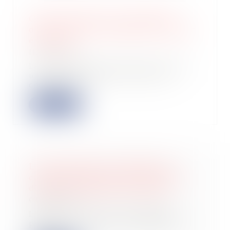
Crédit d’impôt pour installation
d’une borne de recharge de véhicule
électrique
11/07/2023
La loi de finances pour 2021 a créé
un crédit d’impôt en faveur des
contribua...
Lire la suite
Le rehaussement du plafond du
crédit d’impôt pour frais de garde
d’enfants commenté au BOFiP
04/07/2023
L’article 20 de la loi de finances
pour 2023 rehausse le plafond du