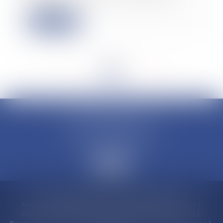
crédit d’...
Lire la suite
<<
<
...
14
15
16
17
18
19
20
...
>
>>
CLAUDINE PORTEL AVOCAT
50 rue Schoelcher
97200 FORT-DE-FRANCE
Accueil
Compétences
Cabinet
Claudine PORTEL
Annonces immobilières
Honoraires
Actualités
Contactez-nous
Politique de cookies
Politique de confidentialité
Mentions légales