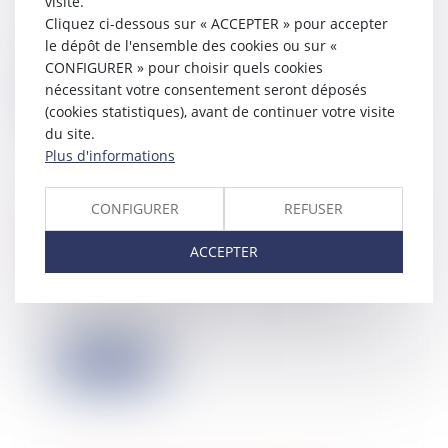
visite.
Le Gouvernement a annoncé des
Cliquez ci-dessous sur « ACCEPTER » pour accepter
indemnisations en faveur des
le dépôt de l'ensemble des cookies ou sur «
propriétaires mode...
CONFIGURER » pour choisir quels cookies
nécessitant votre consentement seront déposés
Lire la suite
(cookies statistiques), avant de continuer votre visite
du site.
Plus d'informations
CONFIGURER
REFUSER
Réclamation fiscale et sursis de
paiement : quelles garanties ?
ACCEPTER
25/07/2023
Un contribuable peut valablement
fournir une caution en garantie
d’une demand...
Lire la suite