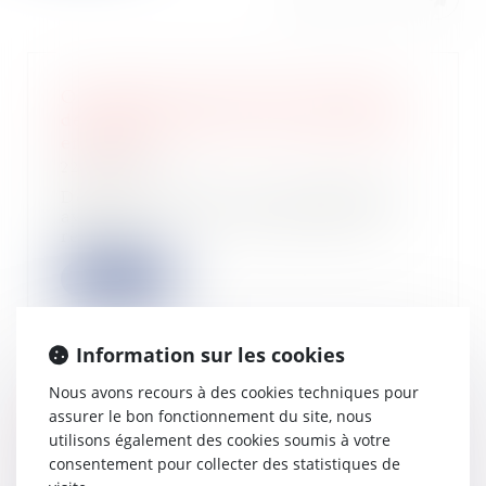
Ouverture du service de correction
des déclarations des revenus perçus
en 2022
22/08/2023
Depuis le 2 août, les contribuables
ayant réalisé leur déclaration des
revenu...
Lire la suite
Information sur les cookies
Nous avons recours à des cookies techniques pour
Violences urbaines : des mesures en
assurer le bon fonctionnement du site, nous
faveur des propriétaires modestes de
utilisons également des cookies soumis à votre
véhicules incendiés
consentement pour collecter des statistiques de
08/08/2023