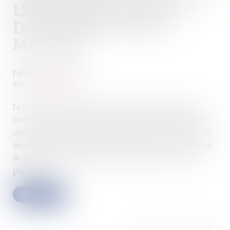
LIGNE PERMETTANT DE
DÉCLARER LES DONS
MANUELS
Publié le :
01/08/2023
Source :
www.efl.fr
Le service de déclaration en ligne des dons manuels,
ouvert depuis deux ans, permet désormais de déclarer
un don manuel même lorsqu’il existe une ou plusieurs
donations antérieures de moins de 15 ans (à l’exception
de celles qui ont été taxées et déclarées au format
papier)…
Lire la suite