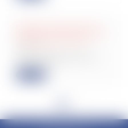
Exonération Dutreil et durée de
l’animation : l’arrêt du 25 mai 2022
en vingt questions/réponses
20/07/2022
L’arrêt rendu par la Cour de
cassation concernant la durée de
l’animation qui...
Lire la suite
<<
<
1
2
3
4
5
6
7
...
>
>>