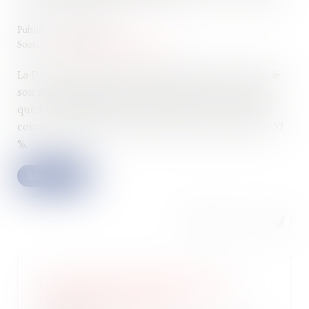
Publié le :
03/08/2022
Source :
cabinet-rs.expert-infos.com
La Direction générale des Finances publiques a publié
son rapport d’activité pour l’année 2021 et confirme
que le contrôle fiscal a permis de récolter 10,7 Md€,
contre 7,8 Md€ en 2020, soit une hausse de plus de 37
%.
Lire la suite
Loi du 16 août 2022 de finances
rectificative pour 2022