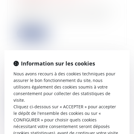
31/08/2022
Le projet de loi avait été présenté au
Conseil des ministres du 7 juillet
202...
Lire la suite
Information sur les cookies
Adoption du PLFR 2022
Nous avons recours à des cookies techniques pour
17/08/2022
assurer le bon fonctionnement du site, nous
La commission mixte paritaire a
utilisons également des cookies soumis à votre
trouvé un accord le 4 août dernier
consentement pour collecter des statistiques de
sur un tex...
visite.
Cliquez ci-dessous sur « ACCEPTER » pour accepter
Lire la suite
le dépôt de l'ensemble des cookies ou sur «
CONFIGURER » pour choisir quels cookies
nécessitant votre consentement seront déposés
(cookies statistiques), avant de continuer votre visite