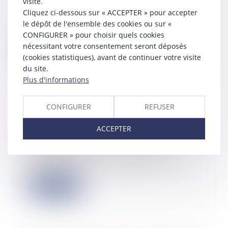
visite.
Cliquez ci-dessous sur « ACCEPTER » pour accepter
Le guichet unique des formalités est
devenu, le 1er janvier 2023, l’unique
le dépôt de l'ensemble des cookies ou sur «
po...
CONFIGURER » pour choisir quels cookies
nécessitant votre consentement seront déposés
Lire la suite
(cookies statistiques), avant de continuer votre visite
du site.
Plus d'informations
CONFIGURER
REFUSER
Précisions sur l’agrément dans les
SARL
ACCEPTER
07/02/2024
Dans une société à responsabilité
limitée (SARL), la loi prévoit
l’applicatio...
Lire la suite