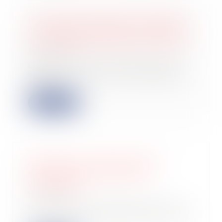
Le choix de la méthode d’évaluation
du complément de prix est fonction
de la commune intention des parties
31/01/2024
Lorsqu’une partie sollicite la mise
en œuvre de la clause d’ajustement
du pri...
Lire la suite
Alternative au guichet unique
électronique des formalités
d'entreprises
16/01/2024
Un arrêté du 26 décembre 2023 pris
pour l’application de l’article R. 123-