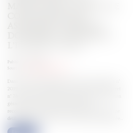
MANDATAIRE CHARGÉ DE
CONVOQUER UNE
ASSEMBLÉE GÉNÉRALE
DOIT ÊTRE CONFORME À
L’INTÉRÊT SOCIAL
Publié le :
10/01/2024
Source :
www.lemag-juridique.com
Dans sa rédaction antérieure à celle issue du décret n°
2019-1419 du 20 décembre 2019, l'article 39 du décret
n° 78-704 du 3 juillet 1978 énonçait qu’un associé non
gérant pouvait à tout moment, par lettre
recommandée, demander au gérant de provoquer une
délibération des associés sur une question déterminée...
Lire la suite