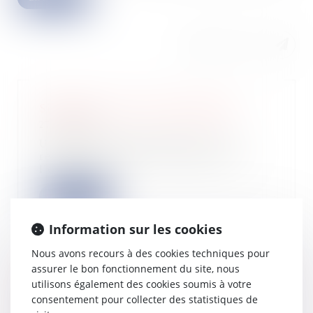
Simplifier la vie des entreprises
27/02/2024
Un rapport parlementaire a été
remis le 15-2-2024 au Ministre de
l'économie a...
Lire la suite
Information sur les cookies
Nous avons recours à des cookies techniques pour
assurer le bon fonctionnement du site, nous
Mise en place de la procédure de
utilisons également des cookies soumis à votre
continuité du guichet unique
consentement pour collecter des statistiques de
21/02/2024