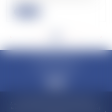
15...
Lire la suite
<<
<
...
9
10
11
12
13
14
15
...
>
>>
CLAUDINE PORTEL AVOCAT
50 rue Schoelcher
97200 FORT-DE-FRANCE
Accueil
Compétences
Cabinet
Claudine PORTEL
Annonces immobilières
Honoraires
Actualités
Contactez-nous
Politique de cookies
Politique de confidentialité
Mentions légales