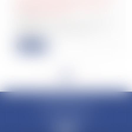
Paris autorise le dépôt papier pour
certaines formalités
28/02/2023
Le greffe du tribunal de commerce de
Paris offre aux entreprises la
possibili...
Lire la suite
<<
<
...
15
16
17
18
19
20
21
...
>
>>
CLAUDINE PORTEL AVOCAT
50 rue Schoelcher
97200 FORT-DE-FRANCE