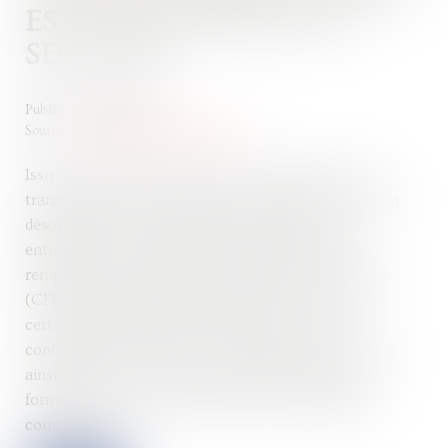
EST LA PROCÉDURE DE
SECOURS ?
Publié le :
28/03/2023
Source :
formation.lefebvre-dalloz.fr
Issu de la loi PACTE relative à la croissance et à la
transformation des entreprises, le guichet unique est
désormais la seule plateforme permettant aux
entreprises de réaliser leurs formalités. Il vient
remplacer les Centres de formalités des entreprises
(CFE) afin de simplifier les démarches. Toutefois,
certains dysfonctionnements mettent à mal la
continuité de ce service. Une procédure de secours a
ainsi été mise en place pour garantir le dépôt des
formalités des entreprises auprès des organismes
compétents...