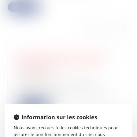
Lire la suite
Violation des statuts d’une SAS et
sanction de nullité : revirement
jurisprudentiel
05/04/2023
Jusqu’à présent, la Cour de
cassation jugeait qu’en matière de
non-respect de...
Lire la suite
Information sur les cookies
Nous avons recours à des cookies techniques pour
assurer le bon fonctionnement du site, nous