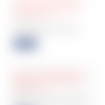
cours d’instance ne fait (toujours
pas) barrage à la poursuite de
l’action ut singuli !
08/07/2025
L’action ut singuli permet à un
associé d’intenter une action en
responsabili...
Lire la suite
Société civile : la désignation d’un
mandataire pour convoquer une
assemblée doit suivre la procédure
accélérée au fond !
18/06/2025
Lorsqu’un gérant de société civile
refuse de convoquer une assemblée