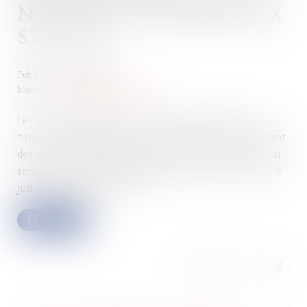
N’EST PAS CONTRAIRE AUX
STATUTS !
Publié le :
20/08/2025
Source :
www.lemag-juridique.com
Les statuts représentent le socle d’une société. À ce
titre, une décision ne saurait y contrevenir en prévoyant
des modalités différentes quand bien même la solution
serait prise à l’unanimité des associés (Cass. Com du 9
juillet 2025, n°24-10.428)...
Lire la suite