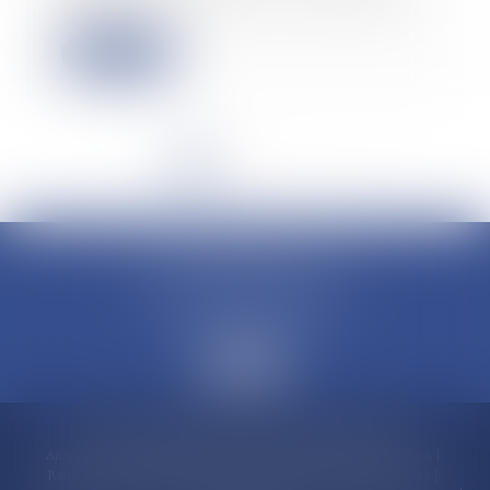
sur une...
Lire la suite
<<
<
1
2
3
4
>
>>
CLAUDINE PORTEL AVOCAT
50 rue Schoelcher
97200 FORT-DE-FRANCE
Accueil
Compétences
Cabinet
Claudine PORTEL
Annonces immobilières
Honoraires
Actualités
Contactez-nous
Politique de cookies
Politique de confidentialité
Mentions légales