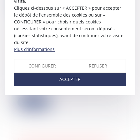
visite.
Lire la suite
Cliquez ci-dessous sur « ACCEPTER » pour accepter
le dépôt de l'ensemble des cookies ou sur «
CONFIGURER » pour choisir quels cookies
nécessitant votre consentement seront déposés
(cookies statistiques), avant de continuer votre visite
du site.
Ouverture d’une procédure collective
Plus d'informations
: quel impact sur l’action en référé
tendant au paiement d’une provision
?
CONFIGURER
REFUSER
21/08/2025
Selon l’article L.622-21 du Code de
ACCEPTER
commerce, le jugement d’ouverture
d’une p...
Lire la suite
La perte de la qualité d’associé en