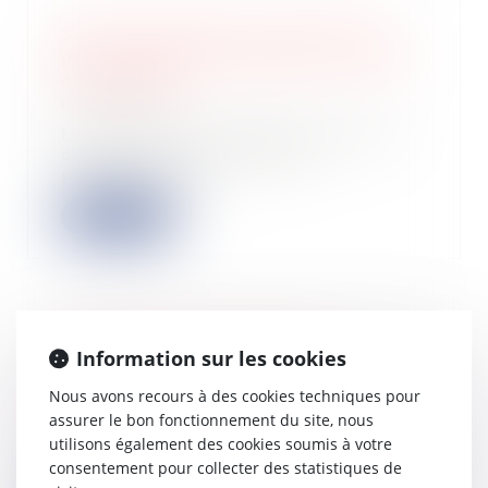
SAS : la violation d'une clause de
préemption peut entraîner la nullité
de la cession
05/08/2026
Les clauses de préemption insérées
dans les statuts d'une SAS
permettent aux...
Lire la suite
Création d’un conseil de la
Information sur les cookies
simplification pour les entreprises
Nous avons recours à des cookies techniques pour
28/07/2026
assurer le bon fonctionnement du site, nous
Un conseil de la simplification pour
utilisons également des cookies soumis à votre
les entreprises, chargé de donner un
avi...
consentement pour collecter des statistiques de