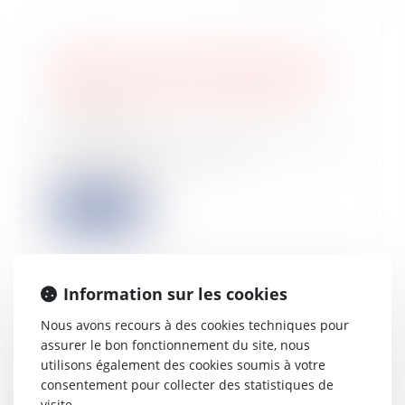
Obligation débroussaillement et de
maintien en état débroussaillé d’un
terrain localisé en zone urbaine
07/02/2024
Afin de limiter les incendies, ou tout
du moins d’en limiter la
propagation,...
Lire la suite
Information sur les cookies
Une agence garde-t-elle son droit à
Nous avons recours à des cookies techniques pour
indemnisation en cas de vente avec
assurer le bon fonctionnement du site, nous
baisse de prix ?
utilisons également des cookies soumis à votre
21/11/2023
consentement pour collecter des statistiques de
La vente à des conditions différentes
visite.