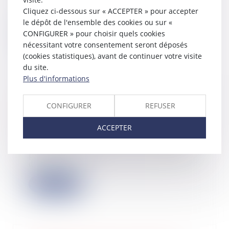
de celles du mandat n’ouvre pas
Cliquez ci-dessous sur « ACCEPTER » pour accepter
droit à...
le dépôt de l'ensemble des cookies ou sur «
CONFIGURER » pour choisir quels cookies
Lire la suite
nécessitant votre consentement seront déposés
(cookies statistiques), avant de continuer votre visite
du site.
Plus d'informations
Réalisation des travaux par
CONFIGURER
REFUSER
l’intermédiaire du gérant de la SCI :
présomption de connaissance du vice
ACCEPTER
01/11/2023
La garantie légale des vices cachés
permet à l’acheteur d’un bien affecté
d’u...
Lire la suite