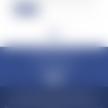
av...
Lire la suite
<<
<
...
2
3
4
5
6
7
8
...
>
>>
CLAUDINE PORTEL AVOCAT
50 rue Schoelcher
97200 FORT-DE-FRANCE
Accueil
Compétences
Cabinet
Claudine PORTEL
Annonces immobilières
Honoraires
Actualités
Contactez-nous
Politique de cookies
Politique de confidentialité
Mentions légales
Plan du site
RDV en ligne
Espace client
Paiement en ligne
Liens utiles