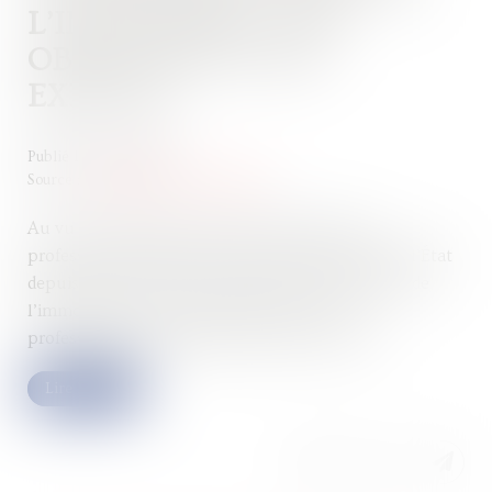
L’IMMOBILIER : UNE
OBLIGATION POUR
EXERCER
Publié le :
13/12/2023
Source :
formation.lefebvre-dalloz.fr
Au vu des enjeux et des risques financiers, les
professions immobilières sont très encadrées par l’État
depuis plus de 50 ans. Travailler dans le domaine de
l’immobilier exige la détention d’une carte
professionnelle justifiant l’aptitude d’exercer..
Lire la suite