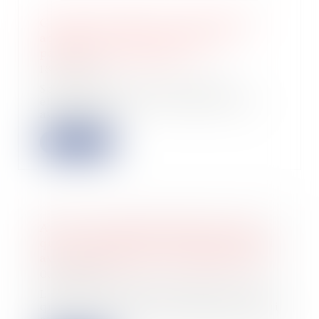
Chemin communal et prescription
acquisitive d’une servitude de
passage non équivoque
18/10/2023
Soutenant que leurs parcelles
étaient enclavées, des particuliers
avaient ass...
Lire la suite
Action en remboursement de celui
qui a construit sur le terrain d'autrui
avec des matériaux lui appartenant
03/10/2023
L'action en remboursement de celui
qui a construit sur le terrain d'autrui