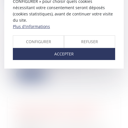
CONFIGURER » pour choisir quels cookies
nécessitant votre consentement seront déposés
(cookies statistiques), avant de continuer votre visite
du site.
Plus d'informations
Le Gouvernement rétropédale face à
un marché de la rénovation en berne
CONFIGURER
REFUSER
20/03/2024
Le Gouvernement réintègre les
ACCEPTER
monogestes de travaux pour
prétendre à l'aide M...
Lire la suite
Vendeurs profanes et validité de la
clause d’exclusion de garantie
06/03/2024