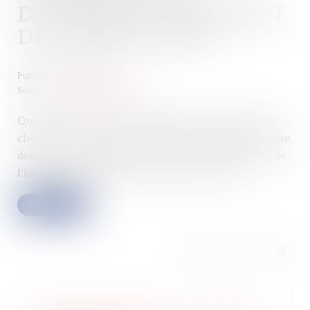
D’OUVRAGE : REVIREMENT
DE JURISPRUDENCE
Publié le :
03/04/2024
Source :
www.actu-juridique.fr
Quelques mois après l’installation d’un insert dans la
cheminée d’une maison, un incendie survient dans cette
dernière, occasionnant sa destruction ainsi que celle de
l’intégralité des meubles et effets s’y trouvant...
Lire la suite