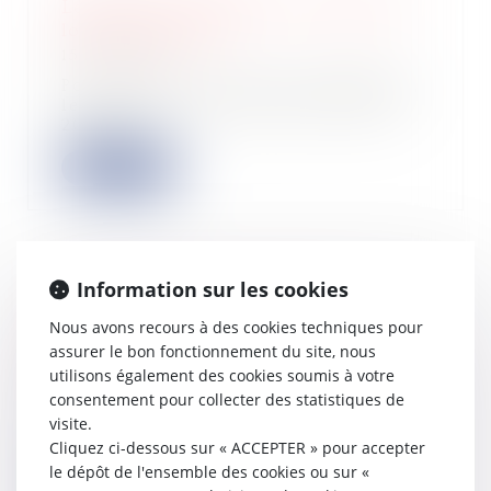
Logements abordables : le projet de
loi très contesté
15/05/2024
Pour nombre d’acteurs du logement,
le projet de loi présenté début mai
2024 v...
Lire la suite
Information sur les cookies
Comment la garantie de bon
fonctionnement protège le
Nous avons recours à des cookies techniques pour
propriétaire et la construction ?
assurer le bon fonctionnement du site, nous
24/04/2024
utilisons également des cookies soumis à votre
consentement pour collecter des statistiques de
La garantie de bon fonctionnement,
ou garantie biennale, est un
visite.
dispositif d’...
Cliquez ci-dessous sur « ACCEPTER » pour accepter
le dépôt de l'ensemble des cookies ou sur «
Lire la suite