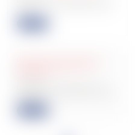
L’acheteur d’un bien bénéficie de la
garantie des vices cachés si le bien
est...
Lire la suite
Bercy annonce deux mesures de
soutien aux entreprises de la
construction
21/02/2024
Le ministère de l'Économie vient
d'annoncer deux mesures de soutien
aux entre...
Lire la suite