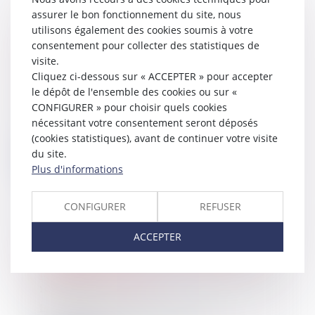
assurer le bon fonctionnement du site, nous
utilisons également des cookies soumis à votre
Violation du cahier des charges : le
consentement pour collecter des statistiques de
ressenti négatif du coloti voisin ne
visite.
justifie pas la démolition
Cliquez ci-dessous sur « ACCEPTER » pour accepter
14/09/2022
le dépôt de l'ensemble des cookies ou sur «
La démolition d’un immeuble
CONFIGURER » pour choisir quels cookies
collectif d’habitation contrevenant
nécessitant votre consentement seront déposés
au cahier des...
(cookies statistiques), avant de continuer votre visite
du site.
Lire la suite
Plus d'informations
CONFIGURER
REFUSER
ACCEPTER
La clause de saisine préalable du
Conseil de l'ordre des architectes est
présumée abusive
10/08/2022
La clause subordonnant la