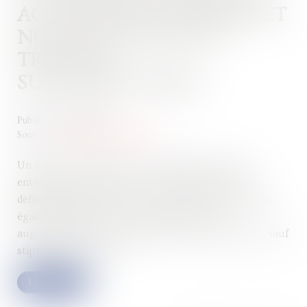
ACCEPTATION EXPRESSE ET
NON ÉQUIVOQUE DE
TRAVAUX
SUPPLÉMENTAIRES
Publié le :
28/06/2023
Source :
www.lemag-juridique.com
Un marché à forfait est un contrat par lequel un
entrepreneur s’engage, en contrepartie d’un prix
définitivement fixé à l’avance, à effectuer des travaux
également définis. Ce contrat interdit toute
augmentation du prix fixé dans le cadre du marché, sauf
stipulation contraire...
Lire la suite