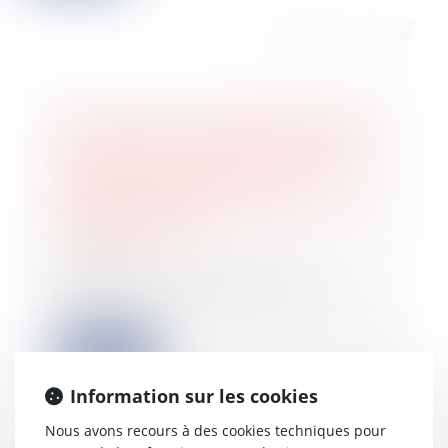
Si le contrat a un rapport direct avec
l'activité professionnelle du maître
de l'ouvrage, celui-ci ne peut être
considéré comme un non
professionnel dans ses rapports avec
le maître d'œuvre
21/06/2023
Saisie d’un litige relatif à la
constatation de désordres liés à des
travaux...
Lire la suite
Information sur les cookies
Nous avons recours à des cookies techniques pour