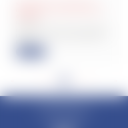
Se prémunir d'un refus de prêt
immobilier en cas de VEFA : mode
d'emploi
17/05/2023
La vente en état futur d’achèvement
(VEFA) est une solution populaire
pour ac...
Lire la suite
<<
<
...
9
10
11
12
13
14
15
...
>
>>
CLAUDINE PORTEL AVOCAT
50 rue Schoelcher
97200 FORT-DE-FRANCE