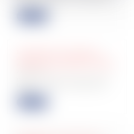
a...
Lire la suite
La notification d’un décompte
définitif vaut accord exprès et non
équivoque par le maître de l’ouvrage
24/05/2023
Dans le cadre d’une construction à
forfait, un maître d’ouvrage avait
confié...
Lire la suite