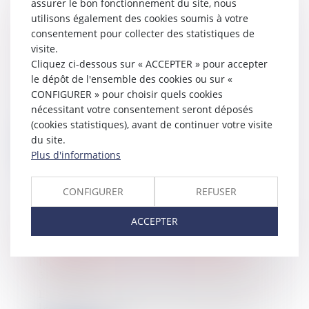
assurer le bon fonctionnement du site, nous
Le garant d’achèvement d’un
utilisons également des cookies soumis à votre
ouvrage doit prouver que le solde du
consentement pour collecter des statistiques de
prix de vente est la contrepartie des
visite.
travaux d’achèvement
Cliquez ci-dessous sur « ACCEPTER » pour accepter
07/06/2023
le dépôt de l'ensemble des cookies ou sur «
CONFIGURER » pour choisir quels cookies
Une société a fait construire un
immeuble à usage d’habitation dont
nécessitant votre consentement seront déposés
elle a ve...
(cookies statistiques), avant de continuer votre visite
du site.
Lire la suite
Plus d'informations
CONFIGURER
REFUSER
ACCEPTER
Précisions sur les servitudes pour
l’établissement de canalisations
publiques d’eau ou d’assainissement
31/05/2023
L’article L. 152-1 du Code rural et de
la pêche maritime, « il est institué