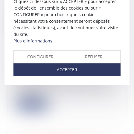
Cliquez ci-dessous sur « ACCEPTER » pour accepter
En droit immobilier, l’empiétement
correspond au débordement d’une
le dépôt de l'ensemble des cookies ou sur «
propriété...
CONFIGURER » pour choisir quels cookies
nécessitant votre consentement seront déposés
Lire la suite
(cookies statistiques), avant de continuer votre visite
du site.
Plus d'informations
CONFIGURER
REFUSER
Une succession d’entreprises ne vaut
pas réception tacite des travaux
ACCEPTER
22/02/2023
Le remplacement de l’entreprise
défaillante par une autre ne suffit
pas à car...
Lire la suite