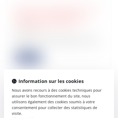
La date de la connaissance des faits
qui permet au professionnel
d'exercer son action biennale est
l’achèvement des travaux
08/03/2023
La Cour de cassation dans un arrêt
du 1er mars 2023 détermine le point
de dép...
Lire la suite
Information sur les cookies
Empiétement et bail emphytéotique,
Nous avons recours à des cookies techniques pour
l’action en responsabilité
assurer le bon fonctionnement du site, nous
contractuelle est soumise à la
utilisons également des cookies soumis à votre
prescription quinquennale
consentement pour collecter des statistiques de
02/03/2023
visite.