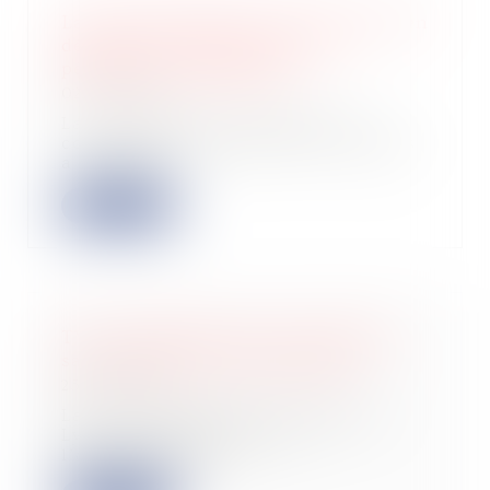
La zone protégée de l’action civile en
démolition correspond à son
périmètre géographique
02/02/2023
La condamnation à démolir une
construction illégale dont le permis
a été annu...
Lire la suite
TVA autoliquidée dans le bâtiment
sans contrat de sous-traitance
25/01/2023
La cour administrative d’appel de
Lyon s’est prononcée sur
l’application de l...