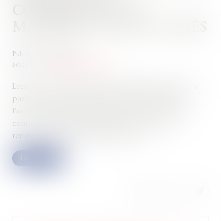
COMMERCIALE EN
MATIÈRE DE VICES CACHÉS
Publié le :
15/02/2023
Source :
www.lemag-juridique.com
Lorsqu’une personne répare un dommage qu’elle n’a
pas causé, ou dont elle n’est pas l’auteur exclusif,
l’action récursoire lui permet d’exercer un recours
contre le véritable responsable pour obtenir le
remboursement des sommes versées...
Lire la suite