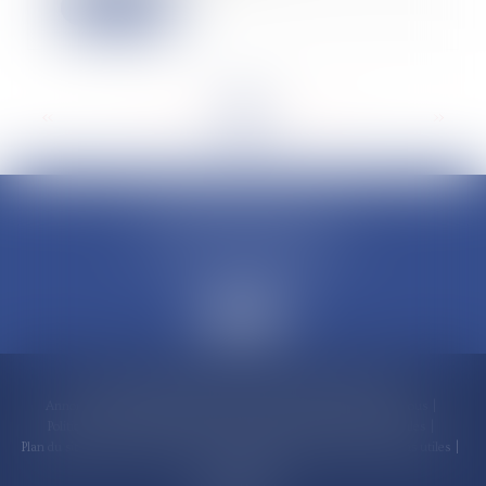
Lire la suite
<<
<
...
11
12
13
14
15
16
17
...
>
>>
CLAUDINE PORTEL AVOCAT
50 rue Schoelcher
97200 FORT-DE-FRANCE
Accueil
Compétences
Cabinet
Claudine PORTEL
Annonces immobilières
Honoraires
Actualités
Contactez-nous
Politique de cookies
Politique de confidentialité
Mentions légales
Plan du site
RDV en ligne
Espace client
Paiement en ligne
Liens utiles
Articles