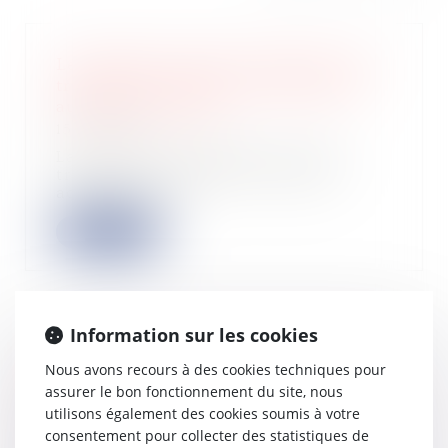
Le régime de la Vefa s’impose si les
travaux du vendeur sont inachevés
au jour de la vente
15/03/2023
La vente d’un logement, dont les
travaux du vendeur ne sont pas
achevés au jo...
Lire la suite
Information sur les cookies
La date de la connaissance des faits
Nous avons recours à des cookies techniques pour
qui permet au professionnel
assurer le bon fonctionnement du site, nous
d'exercer son action biennale est
utilisons également des cookies soumis à votre
l’achèvement des travaux
consentement pour collecter des statistiques de
08/03/2023