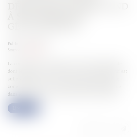
DÉMOLITION CORRESPOND
À SON PÉRIMÈTRE
GÉOGRAPHIQUE
Publié le :
02/02/2023
Source :
www.efl.fr
La condamnation à démolir une construction illégale
dont le permis a été annulé par le juge administratif est
subordonnée à ce que la construction soit située en
zone protégée et seule sa localisation géographique
dans le périmètre du régime de protection compte...
Lire la suite