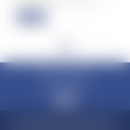
dommage qu’elle n’a pas causé, ou
dont elle n’e...
Lire la suite
<<
<
...
11
12
13
14
15
16
17
...
>
>>
CLAUDINE PORTEL AVOCAT
50 rue Schoelcher
97200 FORT-DE-FRANCE
Accueil
Compétences
Cabinet
Claudine PORTEL
Annonces immobilières
Honoraires
Actualités
Contactez-nous
Politique de cookies
Politique de confidentialité
Mentions légales