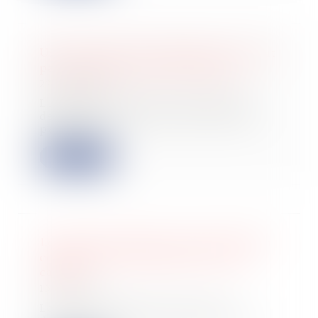
Une succession d’entreprises ne vaut
pas réception tacite des travaux
22/02/2023
Le remplacement de l’entreprise
défaillante par une autre ne suffit
pas à car...
Lire la suite
Le point de départ de la prescription
commerciale en matière de vices
cachés
15/02/2023
Lorsqu’une personne répare un