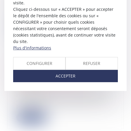
visite.
La Cour de cassation dans un arrêt
Cliquez ci-dessous sur « ACCEPTER » pour accepter
du 1er mars 2023 détermine le point
le dépôt de l'ensemble des cookies ou sur «
de dép...
CONFIGURER » pour choisir quels cookies
Lire la suite
nécessitant votre consentement seront déposés
(cookies statistiques), avant de continuer votre visite
du site.
Plus d'informations
Empiétement et bail emphytéotique,
CONFIGURER
REFUSER
l’action en responsabilité
contractuelle est soumise à la
ACCEPTER
prescription quinquennale
02/03/2023
En droit immobilier, l’empiétement
correspond au débordement d’une
propriété...
Lire la suite