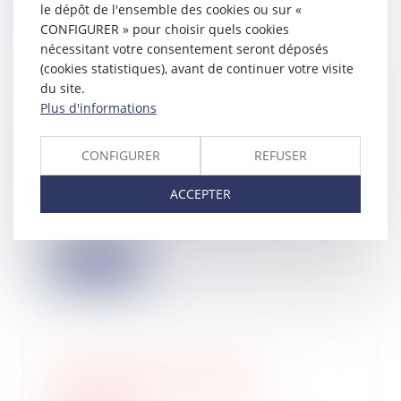
Lire la suite
le dépôt de l'ensemble des cookies ou sur «
CONFIGURER » pour choisir quels cookies
nécessitant votre consentement seront déposés
(cookies statistiques), avant de continuer votre visite
du site.
Plus d'informations
Point de départ de la prescription de
l’action du maître d’ouvrage contre
le fournisseur de matériaux
CONFIGURER
REFUSER
05/04/2023
ACCEPTER
La prescription de l’action du maître
de l’ouvrage contre le fournisseur de
m...
Lire la suite
Construction de piscines
individuelles dans les zones