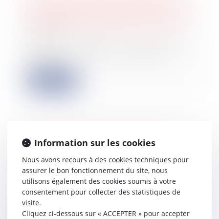
et restitution des indemnités non
affectées à la réparation de l'ouvrage
03/05/2023
Le terme « accipiens », qui s’oppose
à celui de « solvens » désigne la
partie...
Lire la suite
Vente d’un terrain et caducité du
Information sur les cookies
permis de construire postérieure à la
Nous avons recours à des cookies techniques pour
vente
assurer le bon fonctionnement du site, nous
13/04/2023
utilisons également des cookies soumis à votre
En 2008, une grange à démolir a été
consentement pour collecter des statistiques de
vendue par un acte de vente faisant
visite.
état...
Cliquez ci-dessous sur « ACCEPTER » pour accepter