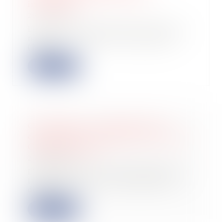
inondables
29/03/2023
Les plans de prévention des risques
naturels prévisibles d’inondation
(PPRi)...
Lire la suite
Construction : surélévation des
copropriétés et dispositions de la loi
Climat résilience
23/03/2023
L'ANIL publie un guide pratique sur
la surélévation des copropriétés à
destin...
Lire la suite