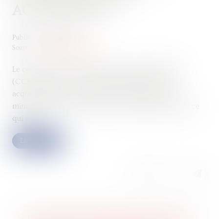
ACQUÉREURS
Publié le :
10/05/2023
Source :
www.actu-juridique.fr
Le contrat de construction de maison individuelle
(CCMI) protège-t-il toujours efficacement Les
acquéreurs, en cas de malfaçon par exemple ? Le
ministre délégué à la Ville et au Logement rappelle ce
qui suit...
Lire la suite
Revente du bien affecté de désordres