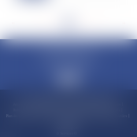
<<
<
...
10
11
12
13
14
15
16
...
>
>>
CLAUDINE PORTEL AVOCAT
50 rue Schoelcher
97200 FORT-DE-FRANCE
Accueil
Compétences
Cabinet
Claudine PORTEL
Annonces immobilières
Honoraires
Actualités
Contactez-nous
Politique de cookies
Politique de confidentialité
Mentions légales
Plan du site
RDV en ligne
Espace client
Paiement en ligne
Liens utiles
Articles
Septeo Digital
& Services ©