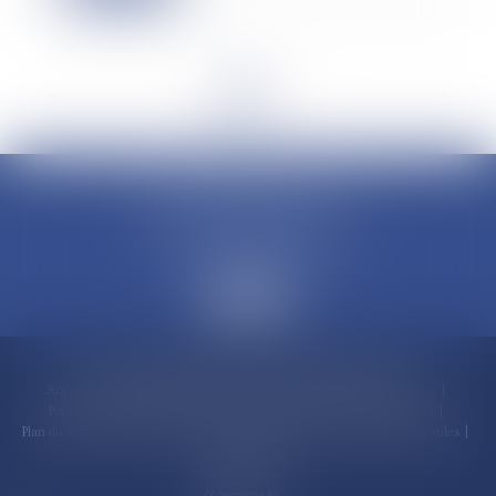
<<
<
1
2
3
4
5
6
7
...
>
>>
CLAUDINE PORTEL AVOCAT
50 rue Schoelcher
97200 FORT-DE-FRANCE
Accueil
Compétences
Cabinet
Claudine PORTEL
Annonces immobilières
Honoraires
Actualités
Contactez-nous
Politique de cookies
Politique de confidentialité
Mentions légales
Plan du site
RDV en ligne
Espace client
Paiement en ligne
Liens utiles
Articles
Septeo Digital
& Services ©