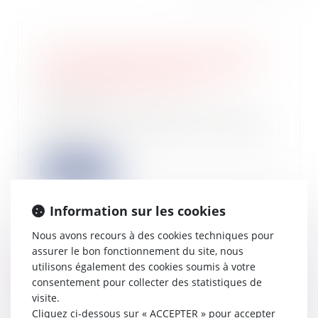
Le quitus donné au syndic ne prive
pas un copropriétaire d’engager sa
responsabilité délictuelle
12/03/2024
Un litige porté devant la Cour de
cassation questionnait cette dernière
sur l...
Lire la suite
Information sur les cookies
Nous avons recours à des cookies techniques pour
assurer le bon fonctionnement du site, nous
Le syndic doit accomplir toutes les
utilisons également des cookies soumis à votre
diligences qui lui incombent dans la
consentement pour collecter des statistiques de
gestion des travaux
visite.
20/12/2023
Cliquez ci-dessous sur « ACCEPTER » pour accepter