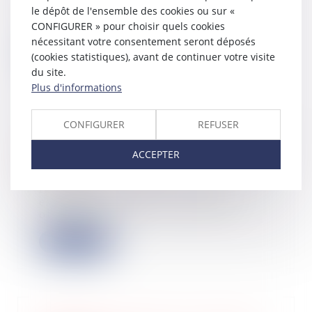
Le syndic commet une faute dans
le dépôt de l'ensemble des cookies ou sur «
l’accomplissement de sa mission
CONFIGURER » pour choisir quels cookies
lorsqu’il n’a...
nécessitant votre consentement seront déposés
(cookies statistiques), avant de continuer votre visite
Lire la suite
du site.
Plus d'informations
CONFIGURER
REFUSER
Le poids colossal de l’énergie et des
travaux de rénovation
ACCEPTER
06/12/2023
Inflation des charges courantes,
explosion des prix des énergies,
obligation...
Lire la suite