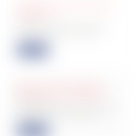
Obligation de garantie et allocation
de provision
25/07/2023
Dans une affaire portée devant la
Cour de cassation le 13 juillet
dernier, un...
Lire la suite
Remise en état de l’immeuble et
qualité à agir des copropriétaires
27/06/2023
Dans une affaire récemment portée à
la connaissance de la Cour de
cassation,...
Lire la suite