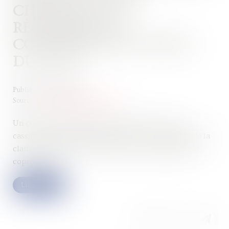
CHARGES D’UN
RÈGLEMENT DE
COPROPRIÉTÉ ET OFFICE
DU JUGE
Publié le :
13/02/2024
Source :
www.lemag-juridique.com
Un conflit de copropriété a permis à la Cour de
cassation de faire un rappel utile sur l’annulation de la
clause de répartition des charges d’un règlement de
copropriété...
Lire la suite