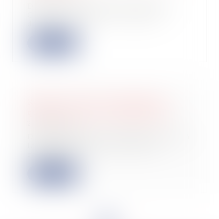
Dans une affaire portée devant la
Cour de cassation le 13 juillet
dernier, un...
Lire la suite
Remise en état de l’immeuble et
qualité à agir des copropriétaires
27/06/2023
Dans une affaire récemment portée à
la connaissance de la Cour de
cassation,...
Lire la suite