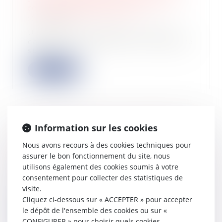
responsabilité délictuelle
12/03/2024
Un litige porté devant la Cour de
cassation questionnait cette dernière
sur l...
Lire la suite
Information sur les cookies
Nullité d’une clause de répartition
des charges d’un règlement de
Nous avons recours à des cookies techniques pour
copropriété et office du juge
assurer le bon fonctionnement du site, nous
13/02/2024
utilisons également des cookies soumis à votre
Un conflit de copropriété a permis à
consentement pour collecter des statistiques de
la Cour de cassation de faire un
visite.
rappel...
Cliquez ci-dessous sur « ACCEPTER » pour accepter
le dépôt de l'ensemble des cookies ou sur «
Lire la suite
CONFIGURER » pour choisir quels cookies