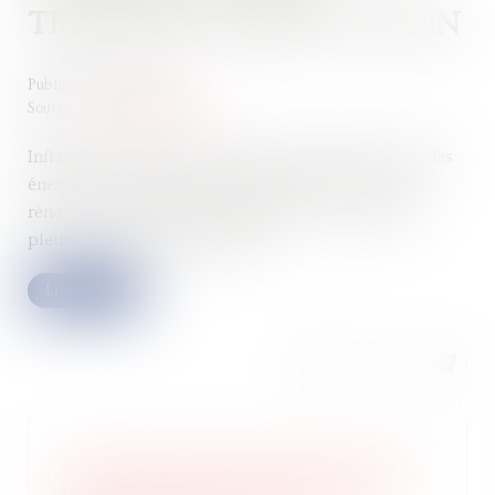
TRAVAUX DE RÉNOVATION
Publié le :
06/12/2023
Source :
www.quechoisir.org
Inflation des charges courantes, explosion des prix des
énergies, obligation d’entreprendre des travaux de
rénovation, notamment énergétique… les charges
pleuvent sur les copropriétés...
Lire la suite
Le quitus donné au syndic ne prive
pas un copropriétaire d’engager sa