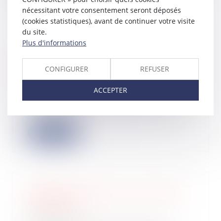
nécessitant votre consentement seront déposés
(cookies statistiques), avant de continuer votre visite
du site.
Plus d'informations
Le syndic doit accomplir toutes les
diligences qui lui incombent dans la
CONFIGURER
REFUSER
gestion des travaux
20/12/2023
ACCEPTER
Le syndic commet une faute dans
l’accomplissement de sa mission
lorsqu’il n’a...
Lire la suite
Obligation de garantie et allocation
de provision
25/07/2023