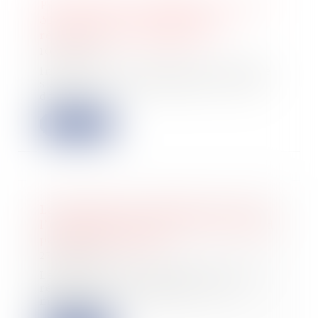
Préconisation du GRECCO n° 14 : loi
3DS et mise en conformité des
règlements de copropriété
10/05/2022
Immobilier : Le groupe de recherche
sur la copropriété (GRECCO) vient
de prés...
Lire la suite
La mention de la majorité au lieu de
l’unanimité dans le PV d’AG ne rend
pas nulle la décision
27/04/2022
Le procès-verbal qui énonce que la
résolution a été adoptée « à la
majorité d...