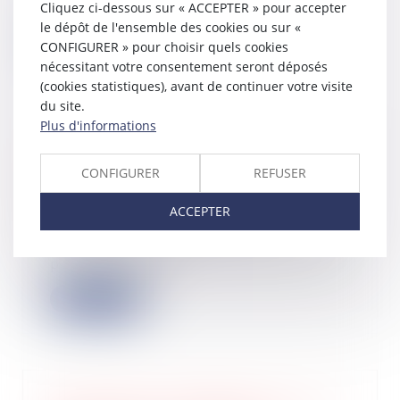
Cliquez ci-dessous sur « ACCEPTER » pour accepter
causé aux t...
le dépôt de l'ensemble des cookies ou sur «
Lire la suite
CONFIGURER » pour choisir quels cookies
nécessitant votre consentement seront déposés
(cookies statistiques), avant de continuer votre visite
du site.
Plus d'informations
Un copropriétaire peut acquérir une
servitude de vue, même illicite, par
CONFIGURER
REFUSER
prescription acquisitive
17/05/2022
ACCEPTER
Le défaut d’autorisation par
l’assemblée générale du percement
par un copropr...
Lire la suite