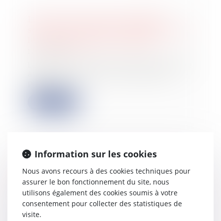
La vente d'une partie commune
spéciale ne peut être décidée que par
les copropriétaires concernés
12/07/2022
Lors de l’assemblée générale appelée
à se prononcer sur la cession de
parties...
Lire la suite
Information sur les cookies
Tous les copropriétaires doivent
Nous avons recours à des cookies techniques pour
réparer le préjudice causé par l’un
assurer le bon fonctionnement du site, nous
d’eux
utilisons également des cookies soumis à votre
31/05/2022
consentement pour collecter des statistiques de
Des copropriétaires peuvent être
visite.
condamnés à réparer le préjudice