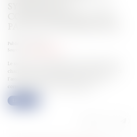
SYNDICAT DE
COPROPRIÉTAIRES N’EST
PAS UN CONSOMMATEUR
Publié le :
12/10/2022
Source :
www.actu-juridique.fr
Le syndicat de copropriétaires d’un immeuble ayant
chargé une société de réaliser divers travaux, celle-ci
l’assigne en référé en paiement d’une provision
correspondant à des factures impayées...
Lire la suite