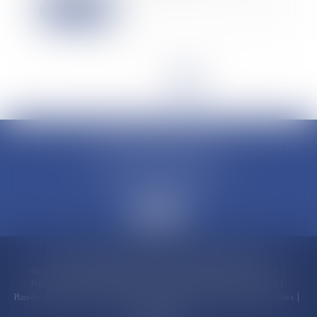
Lire la suite
<<
<
...
2
3
4
5
6
7
8
>
>>
CLAUDINE PORTEL AVOCAT
50 rue Schoelcher
97200 FORT-DE-FRANCE
Accueil
Compétences
Cabinet
Claudine PORTEL
Annonces immobilières
Honoraires
Actualités
Contactez-nous
Politique de cookies
Politique de confidentialité
Mentions légales
Plan du site
RDV en ligne
Espace client
Paiement en ligne
Liens utiles
Articles