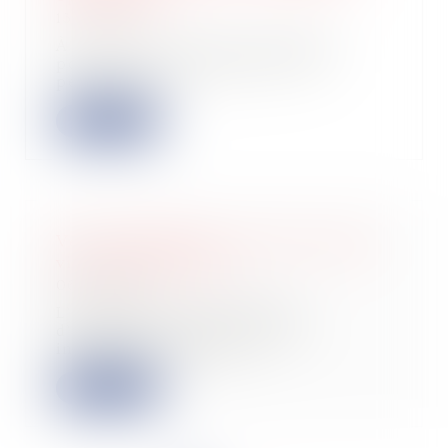
13/07/2022
À la suite de diverses anomalies
portant sur les diagnostics de
performance é...
Lire la suite
Vente immobilière : qu’est-ce qu’un
vice caché au juste ?
06/07/2022
L’acquéreuse d’une maison
d’habitation près de l’océan,
invoquant un défaut d...
Lire la suite