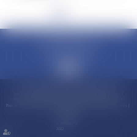
<<
<
1
2
3
4
5
>
>>
CLAUDINE PORTEL AVOCAT
50 rue Schoelcher
97200 FORT-DE-FRANCE
Accueil
Compétences
Cabinet
Claudine PORTEL
Annonces immobilières
Honoraires
Actualités
Contactez-nous
Politique de cookies
Politique de confidentialité
Mentions légales
Plan du site
RDV en ligne
Espace client
Paiement en ligne
Liens utiles
Articles
Septeo Digital
& Services ©
2022