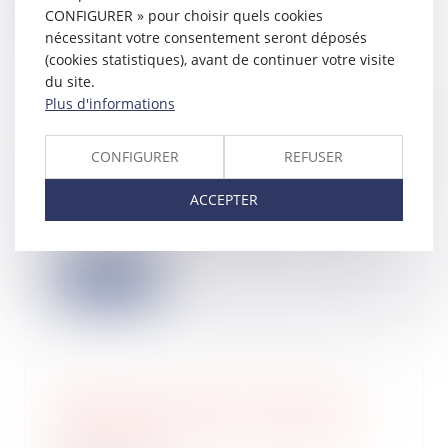
CONFIGURER » pour choisir quels cookies
Lire la suite
nécessitant votre consentement seront déposés
(cookies statistiques), avant de continuer votre visite
du site.
Plus d'informations
Partie commune : en quoi consiste la
déspécialisation en copropriété ?
CONFIGURER
REFUSER
03/08/2022
ACCEPTER
Un copropriétaire peut renoncer à
une partie commune spéciale. La
copropriété...
Lire la suite
DPE : mise en œuvre des mesures
destinées à pallier les anomalies et
opposabilité