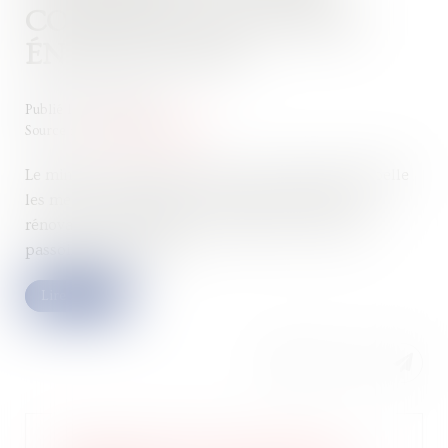
CONTRE LES PASSOIRES
ÉNERGÉTIQUES
Publié le :
25/01/2023
Source :
www.actu-juridique.fr
Le ministre chargé de la Ville et du Logement rappelle
les mesures spécifiques prises afin d’accélérer la
rénovation des logements considérés comme des
passoires thermiques...
Lire la suite