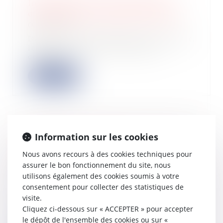
Indemnisation des propriétaires
d'immeubles touchés par la mérule
08/02/2023
Dans le cas de réalisation de travaux,
la responsabilité décennale du
constru...
Lire la suite
Information sur les cookies
Régulation du chauffage -Contrôle et
entretien de chaudière : la
Nous avons recours à des cookies techniques pour
vérification du thermostat devient
assurer le bon fonctionnement du site, nous
obligatoire | Service-public.fr
utilisons également des cookies soumis à votre
21/12/2022
consentement pour collecter des statistiques de
Le contrôle annuel obligatoire de
visite.
l'état de la chaudière dans un
Cliquez ci-dessous sur « ACCEPTER » pour accepter
logement ind...
le dépôt de l'ensemble des cookies ou sur «