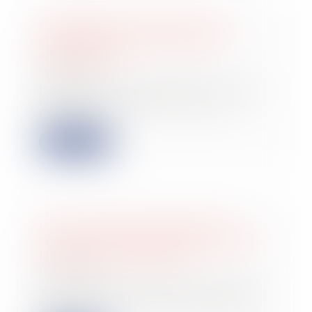
Prolongation des mesures pour
contenir la hausse des loyers
commerciaux
01/08/2023
Jusqu'au 1er trimestre 2024, et pour
la deuxième année consécutive,
l’évoluti...
Lire la suite
Loyers commerciaux impayés et
covid-19 : des exceptions possibles à
la période de protection
11/07/2023
Une ordonnance de décembre 2019
autorisait un locataire à s’acquitter