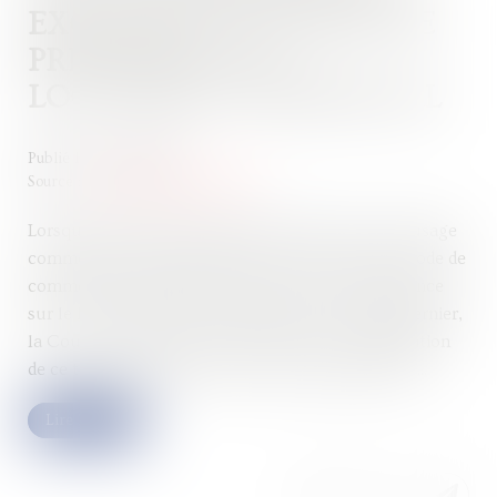
EXCLUSION DU DROIT DE
PRÉFÉRENCE DU
LOCATAIRE COMMERCIAL
Publié le :
25/07/2023
Source :
www.lemag-juridique.com
Lorsqu’un bailleur envisage de vendre un local à usage
commercial ou artisanal, l’article L. 145-46-1 du Code de
commerce confère au preneur un droit de préférence
sur le local objet du bail commercial. Le 29 juin dernier,
la Cour de cassation s’est prononcée sur l’application
de ce texte concernant un local à usage industriel...
Lire la suite