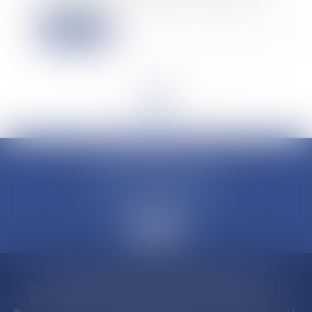
d’un ar...
Lire la suite
<<
<
...
6
7
8
9
10
11
12
...
>
>>
CLAUDINE PORTEL AVOCAT
50 rue Schoelcher
97200 FORT-DE-FRANCE
Accueil
Compétences
Cabinet
Claudine PORTEL
Annonces immobilières
Honoraires
Actualités
Contactez-nous
Politique de cookies
Politique de confidentialité
Mentions légales