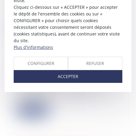
visite.
Un propriétaire avait donné à bail
Cliquez ci-dessous sur « ACCEPTER » pour accepter
renouvelé à une société, aux droits
le dépôt de l'ensemble des cookies ou sur «
de laq...
CONFIGURER » pour choisir quels cookies
nécessitant votre consentement seront déposés
Lire la suite
(cookies statistiques), avant de continuer votre visite
du site.
Plus d'informations
CONFIGURER
REFUSER
Obligation de délivrance du bailleur
commercial : jusqu’où ?
ACCEPTER
23/08/2023
Au motif de divers manquements de
la locataire à ses obligations
contractuell...
Lire la suite