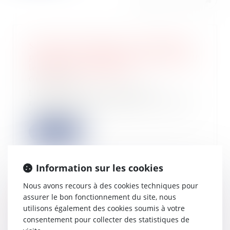
Sauf clause expresse, le ravalement
prescrit par l'administration pèse sur
le bailleur commercial
04/10/2023
La clause du bail mettant le
ravalement à la charge du locataire
commercial n...
Lire la suite
Information sur les cookies
Nous avons recours à des cookies techniques pour
Le paiement des loyers ne peut être
assurer le bon fonctionnement du site, nous
demandé à la suite de la résiliation
utilisons également des cookies soumis à votre
d’un bail renouvelé
consentement pour collecter des statistiques de
20/09/2023