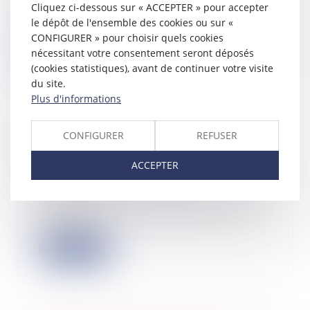
Cliquez ci-dessous sur « ACCEPTER » pour accepter
2025, la Cour de cassation a rappelé
le dépôt de l'ensemble des cookies ou sur «
que l'...
CONFIGURER » pour choisir quels cookies
Lire la suite
nécessitant votre consentement seront déposés
(cookies statistiques), avant de continuer votre visite
du site.
Plus d'informations
Révision des baux commerciaux et
CONFIGURER
REFUSER
professionnels : les indices au
troisième trimestre 2024
ACCEPTER
30/12/2024
Les indices de référence des baux
commerciaux et professionnels que
sont l'in...
Lire la suite