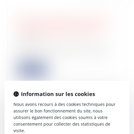
Destruction partielle du local loué :
les limites de l’article 1722 du Code
civil face au défaut d’entretien
22/01/2025
Selon l’article 1722 du Code civil, si
pendant la durée du bail, la chose
lou...
Lire la suite
Information sur les cookies
Nous avons recours à des cookies techniques pour
La modération d'une indemnité
assurer le bon fonctionnement du site, nous
d'occupation validée par la Cour de
utilisons également des cookies soumis à votre
cassation
consentement pour collecter des statistiques de
21/01/2025
visite.
Dans un arrêt rendu le 15 janvier