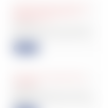
Il obtient la baisse de son loyer rue
de Rivoli faute de clientèle : un
exemple à suivre ?
22/10/2024
Un commerçant de la rue de Rivoli a
réussi à obtenir une baisse de loyer
de l...
Lire la suite
La fixation et la révision du loyer
commercial
26/09/2024
Le bail commercial est un contrat
fondamental, qui permet au locataire
(le pr...