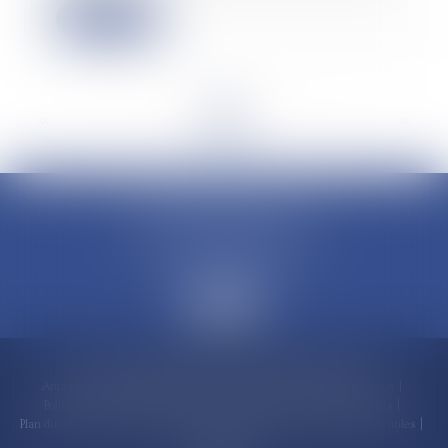
Lire la suite
<<
<
...
2
3
4
5
6
7
8
...
>
>>
CLAUDINE PORTEL AVOCAT
50 rue Schoelcher
97200 FORT-DE-FRANCE
Accueil
Compétences
Cabinet
Claudine PORTEL
Annonces immobilières
Honoraires
Actualités
Contactez-nous
Politique de cookies
Politique de confidentialité
Mentions légales
Plan du site
RDV en ligne
Espace client
Paiement en ligne
Liens utiles
Articles