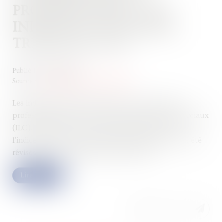
PROFESSIONNELS : LES
INDICES AU DEUXIÈME
TRIMESTRE 2024
Publié le :
09/10/2024
Source :
entreprendre.service-public.fr
Les indices de référence des baux commerciaux et
professionnels que sont l'indice des loyers commerciaux
(ILC), l'indice du coût de la construction (ICC) et
l'indice des loyers des activités tertiaires (ILAT) ont été
révisés pour le deuxième trimestre 2024...
Lire la suite