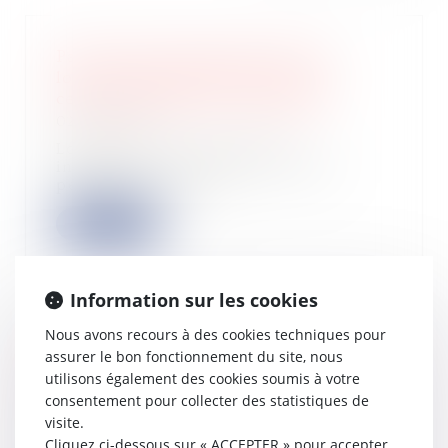
Pas de droit de priorité pour le
locataire commercial en cas de
cession globale de l’immeuble !
02/07/2025
Lors de la vente d’un bien
immobilier, certaines situations
peuvent ouvrir un...
Lire la suite
Information sur les cookies
Nous avons recours à des cookies techniques pour
Clause d’indexation illicite : seule la
assurer le bon fonctionnement du site, nous
stipulation prohibée peut être
utilisons également des cookies soumis à votre
écartée
consentement pour collecter des statistiques de
10/06/2025
visite.
Les baux commerciaux peuvent
Cliquez ci-dessous sur « ACCEPTER » pour accepter