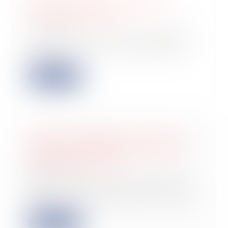
Quand la bonne foi neutralise la
clause d’exploitation
07/05/2025
La Cour de cassation a été amenée à
se prononcer sur la responsabilité
délict...
Lire la suite
Clause de destination : la Cour de
cassation confirme l’exclusion des
activités non prévues
29/04/2025
Dans le cadre d’un bail commercial,
la clause de destination fixe l’usage
aut...
Lire la suite