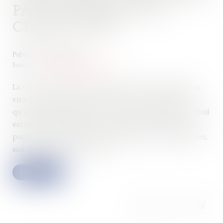
PAS UNE PERTE DE LA
CHOSE LOUÉE !
Publié le :
30/05/2025
Source :
www.lemag-juridique.com
La Cour de cassation l’a une nouvelle fois rappelé, au
visa de l’article 1722 du Code civil. Ce texte prévoit
qu’en cas de destruction totale de la chose louée, le bail
est résilié de plein droit, et qu’en cas de destruction
partielle, le preneur peut demander soit une résiliation,
soit une réduction du loyer...
Lire la suite