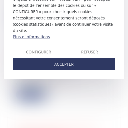
contenir une clause d’indexation (ou
le dépôt de l'ensemble des cookies ou sur «
« clause d’...
CONFIGURER » pour choisir quels cookies
nécessitant votre consentement seront déposés
Lire la suite
(cookies statistiques), avant de continuer votre visite
du site.
Plus d'informations
CONFIGURER
REFUSER
Pas de diminution de loyer sans
absence de contrepartie !
ACCEPTER
20/05/2025
Conformément à l’article L. 145-33
du Code de commerce, les
obligations mises...
Lire la suite