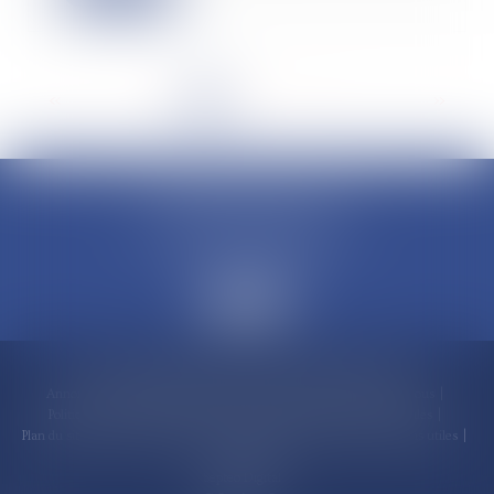
<<
<
1
2
3
4
5
6
7
...
>
>>
CLAUDINE PORTEL AVOCAT
50 rue Schoelcher
97200 FORT-DE-FRANCE
Accueil
Compétences
Cabinet
Claudine PORTEL
Annonces immobilières
Honoraires
Actualités
Contactez-nous
Politique de cookies
Politique de confidentialité
Mentions légales
Plan du site
RDV en ligne
Espace client
Paiement en ligne
Liens utiles
Articles
Septeo Digital