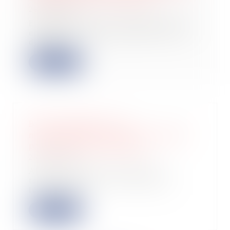
24/07/2024
En matière de baux commerciaux et
en application de l’article L 145-31
du Cod...
Lire la suite
Baux commerciaux : la
mensualisation des loyers retardée
pour cause de dissolution
25/06/2024
Afin de limiter les sorties de
trésorerie liées à la location du
local, les b...
Lire la suite