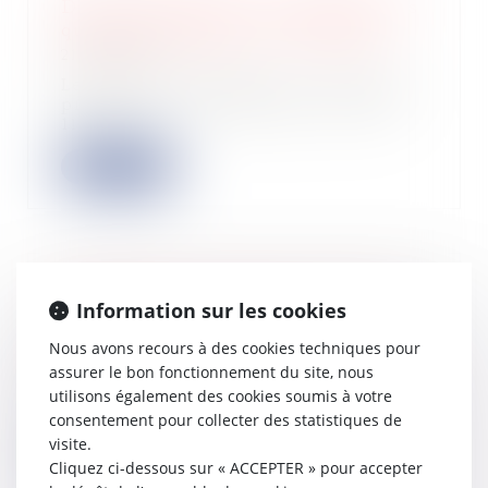
Droit de préférence et confusion des
qualités de preneur et de bailleur
21/08/2024
Le droit de préférence ou « pacte de
préférence » est défini par l’article
11...
Lire la suite
Suspension de la clause résolutoire
Information sur les cookies
et obligation du preneur
Nous avons recours à des cookies techniques pour
06/08/2024
assurer le bon fonctionnement du site, nous
La Cour de cassation a rappelé le 11
utilisons également des cookies soumis à votre
juillet dernier qu’en application de
l'a...
consentement pour collecter des statistiques de
visite.
Lire la suite
Cliquez ci-dessous sur « ACCEPTER » pour accepter