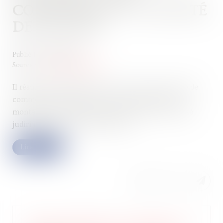
COMPÉTENCE ET VOLONTÉ
DES PARTIES
Publié le :
18/06/2024
Source :
www.actu-juridique.fr
Il résulte des articles L. 145-33 à L. 145-36 du Code de
commerce qu’à défaut d’accord des parties sur le
montant du loyer du bail renouvelé, celui-ci est fixé
judiciairement à la valeur locative...
Lire la suite