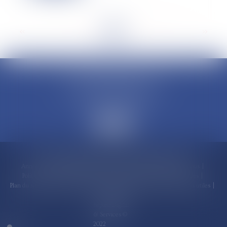
<<
<
...
3
4
5
6
7
8
9
...
>
>>
CLAUDINE PORTEL AVOCAT
50 rue Schoelcher
97200 FORT-DE-FRANCE
Accueil
Compétences
Cabinet
Claudine PORTEL
Annonces immobilières
Honoraires
Actualités
Contactez-nous
Politique de cookies
Politique de confidentialité
Mentions légales
Plan du site
RDV en ligne
Espace client
Paiement en ligne
Liens utiles
Articles
Septeo Digital
& Services ©
2022